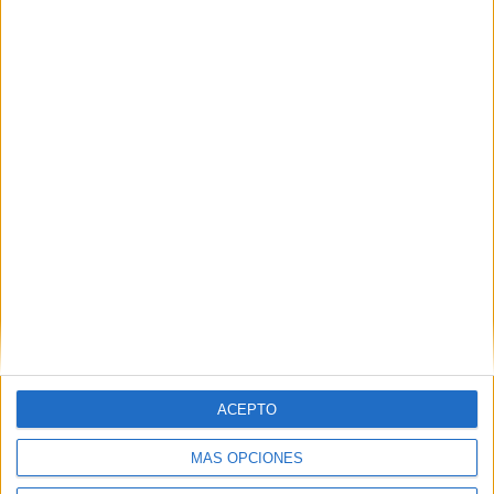
Comparte esto:
Descubre más desde No es cine todo
lo que reluce
Suscríbete y recibe las últimas entradas en tu correo
ACEPTO
electrónico.
MÁS OPCIONES
Escribe tu correo electrónico…
Suscribirse