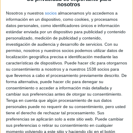
nosotros
Nosotros y nuestros
socios
almacenamos y/o accedemos a
información en un dispositivo, como cookies, y procesamos
datos personales, como identificadores únicos e información
estándar enviada por un dispositivo para publicidad y contenido
personalizado, medición de publicidad y contenido,
investigación de audiencia y desarrollo de servicios.
Con su
permiso, nosotros y nuestros socios podemos utilizar datos de
Con motivo del estreno de
Arthur Christmas: Operación
localización geográfica precisa e identificación mediante las
Regalo
, el pasado miércoles 7 de Diciembre, os hemos
características de dispositivos. Puede hacer clic para otorgarnos
dado la posibilidad de conseguir uno de los 5 packs de
su consentimiento a nosotros y a nuestros 1538 socios para
que llevemos a cabo el procesamiento previamente descrito. De
regalos de la película. Y hoy, como es el día de
forma alternativa, puede hacer clic para denegar su
Nochebuena, os vamos a dar los afortunados ganadores
consentimiento o acceder a información más detallada y
que se llevarán estos fantásticos premios.
cambiar sus preferencias antes de otorgar su consentimiento.
Tenga en cuenta que algún procesamiento de sus datos
personales puede no requerir de su consentimiento, pero usted
La comedia familiar
Arthur Christmas: Operación Regalo
,
tiene el derecho de rechazar tal procesamiento. Sus
realizada en 3D mediante imágenes creadas por
preferencias se aplicarán solo a este sitio web. Puede cambiar
ordenador por los estudios
Aardman
para
Sony Pictures
sus preferencias o retirar su consentimiento en cualquier
Animation,
revela la increíble respuesta, hasta ahora nunca
momento volviendo a este sitio y haciendo clic en el botón