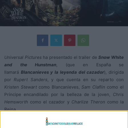
Universal Pictures
ha presentado el trailer de
Snow White
and the Hunstman
, (que en España se
llamará
Blancanieves y la leyenda del cazador
), dirigida
por
Rupert Sanders
, y que cuenta en su reparto con
Kristen Stewart
como Blancanieves,
Sam Claflin
como el
Príncipe encandilado por la belleza de la joven,
Chris
Hemsworth
como el cazador y
Charlize Theron
como la
Reina.