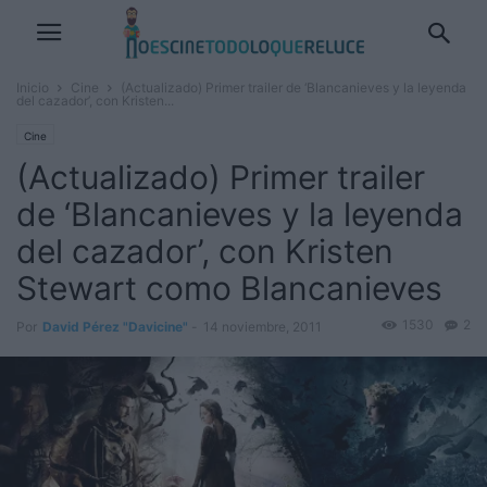
Inicio
Cine
(Actualizado) Primer trailer de ‘Blancanieves y la leyenda
del cazador’, con Kristen...
Cine
(Actualizado) Primer trailer
de ‘Blancanieves y la leyenda
del cazador’, con Kristen
Stewart como Blancanieves
1530
2
Por
David Pérez "Davicine"
-
14 noviembre, 2011