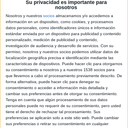
Su privacidad es importante para
Ray Winstone, Ian McShane, Eddie Izzard, Bob Hoskins ,
nosotros
Toby Jones, Eddie Marsan, Stephen Graham, Lily Cole
y
Nosotros y nuestros
socios
almacenamos y/o accedemos a
Spruell Sam
completan el reparto.
información en un dispositivo, como cookies, y procesamos
datos personales, como identificadores únicos e información
La nueva película es una versión bastante peculiar del
estándar enviada por un dispositivo para publicidad y contenido
personalizado, medición de publicidad y contenido,
clásico cuento de hadas. En esta aventura épica de acción,
investigación de audiencia y desarrollo de servicios.
Con su
Kristen Stewart
da vida a la única persona en la tierra más
permiso, nosotros y nuestros socios podemos utilizar datos de
hermosa que la malvada reina (
Charlize Theron
), quien
localización geográfica precisa e identificación mediante las
está deseando destruirla. Pero lo que la malvada nunca
características de dispositivos. Puede hacer clic para otorgarnos
su consentimiento a nosotros y a nuestros 1538 socios para
imaginó es que la joven amenaza su reinado pues ha
que llevemos a cabo el procesamiento previamente descrito. De
estado entrenando en el arte de la guerra con un cazador
forma alternativa, puede hacer clic para denegar su
(
Chris Hemsworth
), quien fue enviado para matarla.
consentimiento o acceder a información más detallada y
cambiar sus preferencias antes de otorgar su consentimiento.
Blancanieves y la leyenda del cazador
llegará a los cines
Tenga en cuenta que algún procesamiento de sus datos
personales puede no requerir de su consentimiento, pero usted
el 1 de junio de 2012. Os dejamos con el trailer, que hemos
tiene el derecho de rechazar tal procesamiento. Sus
actualizado con subtítulos en Español, cortesía de
preferencias se aplicarán solo a este sitio web. Puede cambiar
Universal Pictures
:
sus preferencias o retirar su consentimiento en cualquier