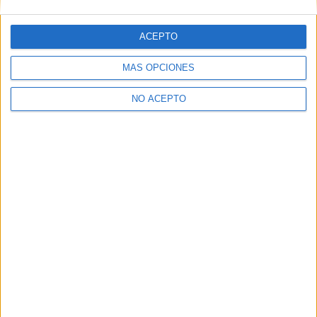
ETIQUETAS
Festival de Sitges
ACEPTO
MÁS OPCIONES
NO ACEPTO
Artículo anterior
Artículo siguiente
Cartel promocional de ‘The
56 SEMINCI. Sección Oficial:
Lords of Salem’, de Rob
‘Medianeras’, una reflexión
Zombie
de las relaciones actuales