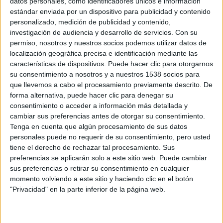
datos personales, como identificadores únicos e información
viendo una película.
estándar enviada por un dispositivo para publicidad y contenido
En el filme se sigue la historia de cinco amigos, residentes
personalizado, medición de publicidad y contenido,
de Maaskantje, que son despedidos de sus respectivos
investigación de audiencia y desarrollo de servicios.
Con su
trabajos a causa de la crisis económica (y de su ineptitud
permiso, nosotros y nuestros socios podemos utilizar datos de
localización geográfica precisa e identificación mediante las
laboral). Desde ese momento deciden no pagar nada más.
características de dispositivos. Puede hacer clic para otorgarnos
su consentimiento a nosotros y a nuestros 1538 socios para
Un argumento tan simple da para muchas, muchísimas
que llevemos a cabo el procesamiento previamente descrito. De
coñas. Empezando por las pintas de los protagonistas y
forma alternativa, puede hacer clic para denegar su
consentimiento o acceder a información más detallada y
siguiendo por las más diversas y desternillantes
cambiar sus preferencias antes de otorgar su consentimiento.
situaciones, sabes que vas a ver un producto que no te
Tenga en cuenta que algún procesamiento de sus datos
dejará indiferente.
personales puede no requerir de su consentimiento, pero usted
”¿Existirá realmente semejante fauna en aquel país?” será
tiene el derecho de rechazar tal procesamiento. Sus
preferencias se aplicarán solo a este sitio web. Puede cambiar
la primera pregunta que te vendrá a la mente.
sus preferencias o retirar su consentimiento en cualquier
Sinceramente, espero que si. Si son la mitad de graciosos
momento volviendo a este sitio y haciendo clic en el botón
que los cinco grillados de
New Kids Turbo
, las autoridades
"Privacidad" en la parte inferior de la página web.
holandesas desde luego no estarán aburridas.
El sentido del humor del que hace gala oscila entre el