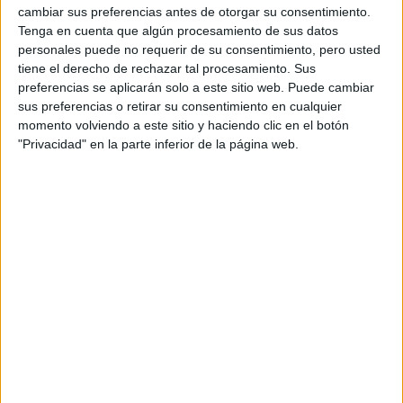
cambiar sus preferencias antes de otorgar su consentimiento.
“volando” en una turbina de viento, justo antes que
Álex
Tenga en cuenta que algún procesamiento de sus datos
González
atendiera a los medios de comunicación.
personales puede no requerir de su consentimiento, pero usted
“Participar en una película de esta envergadura ha sido un
tiene el derecho de rechazar tal procesamiento. Sus
placer y muy divertido, me encantaría poder interpretar a
preferencias se aplicarán solo a este sitio web. Puede cambiar
sus preferencias o retirar su consentimiento en cualquier
Magneto en el futuro”, ha declarado el actor.
momento volviendo a este sitio y haciendo clic en el botón
"Privacidad" en la parte inferior de la página web.