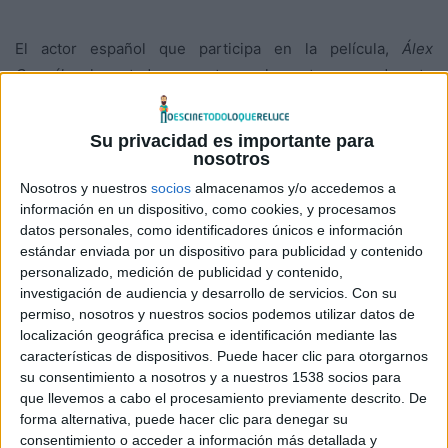
El actor español que participa en la película,
Álex
González,
ha estado presente en el evento apoyando este
estreno tan esperado después de la gran acogida que tuvo
en cines y del éxito que acompaña a todos los títulos de
Su privacidad es importante para
esta saga. Efectos especiales impactantes y acción en
nosotros
estado puro son las enseñas de esta película, por ello y
Nosotros y nuestros
socios
almacenamos y/o accedemos a
para poder compartir esa adrenalina con todo el público se
información en un dispositivo, como cookies, y procesamos
ha instalado una gran turbina de viento en el centro de
datos personales, como identificadores únicos e información
estándar enviada por un dispositivo para publicidad y contenido
Madrid para que todo el mundo pudiera “volar como un X-
personalizado, medición de publicidad y contenido,
Men” participando además en un sorteo de un salto en
investigación de audiencia y desarrollo de servicios.
Con su
paracaídas.
permiso, nosotros y nuestros socios podemos utilizar datos de
4
localización geográfica precisa e identificación mediante las
características de dispositivos. Puede hacer clic para otorgarnos
su consentimiento a nosotros y a nuestros 1538 socios para
Daniel Hernán,
Medalla de Oro de Vuelo con Alas 2011
que llevemos a cabo el procesamiento previamente descrito. De
(Artistic Wingsuit Competition 2011) ha realizado una
forma alternativa, puede hacer clic para denegar su
demostración de cómo se puede llegar a disfrutar
consentimiento o acceder a información más detallada y