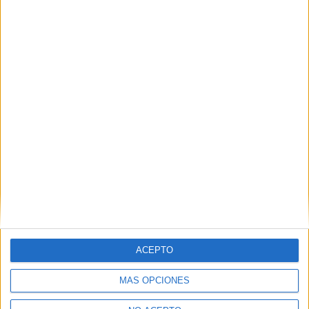
Relacionado
Álex González participa en
Evento de presentación de
el estreno en Blu-Ray y
todas las ediciones de
DVD de ‘X-Men: Primera
‘Lobezno inmortal’
Generación’
22 noviembre, 2013
5 octubre, 2011
En «Cine»
En «Cine»
ACEPTO
MÁS OPCIONES
Ganadores de la película
‘127 horas’ en Blu-ray, DVD