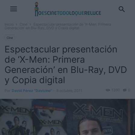
Inicio
Cine
Espectacular presentación de ‘X-Men: Primera
Generación’ en Blu-Ray, DVD y Copia digital
Cine
Espectacular presentación
de ‘X-Men: Primera
Generación’ en Blu-Ray, DVD
y Copia digital
1260
0
Por
David Pérez "Davicine"
-
9 octubre, 2011