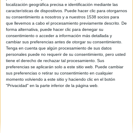
localización geográfica precisa e identificación mediante las
características de dispositivos. Puede hacer clic para otorgarnos
La fiesta de las salchichas
su consentimiento a nosotros y a nuestros 1538 socios para
que llevemos a cabo el procesamiento previamente descrito. De
David Pérez "Davicine"
-
10 octubre, 2016
forma alternativa, puede hacer clic para denegar su
consentimiento o acceder a información más detallada y
cambiar sus preferencias antes de otorgar su consentimiento.
Tenga en cuenta que algún procesamiento de sus datos
personales puede no requerir de su consentimiento, pero usted
tiene el derecho de rechazar tal procesamiento. Sus
preferencias se aplicarán solo a este sitio web. Puede cambiar
sus preferencias o retirar su consentimiento en cualquier
momento volviendo a este sitio y haciendo clic en el botón
"Privacidad" en la parte inferior de la página web.
SOBRE NOSOTROS
No es cine todo lo que reluce
es una web dedicada a la
crítica y actualidad tanto de cine como de series, sin
olvidarse del formato físico, festivales, entrevistas,