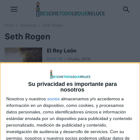
Inicio
Etiquetas
Seth Rogen
Seth Rogen
El Rey León
Boris M.
-
19 julio, 2019
Su privacidad es importante para
Casi Imposible
nosotros
Boris M.
-
17 mayo, 2019
Nosotros y nuestros
socios
almacenamos y/o accedemos a
información en un dispositivo, como cookies, y procesamos
datos personales, como identificadores únicos e información
estándar enviada por un dispositivo para publicidad y contenido
The Disaster Artist
personalizado, medición de publicidad y contenido,
Boris M.
-
29 diciembre, 2017
investigación de audiencia y desarrollo de servicios.
Con su
permiso, nosotros y nuestros socios podemos utilizar datos de