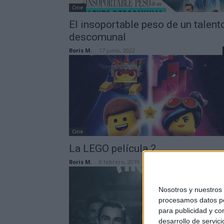
Cine
El insoportable peso de un talent
descomunal
Boris M.
-
17 junio, 2022
Cine
La LEGO película 2
Boris M.
-
8 febrero, 2019
Nosotros y nuestros
procesamos datos per
para publicidad y co
desarrollo de servici