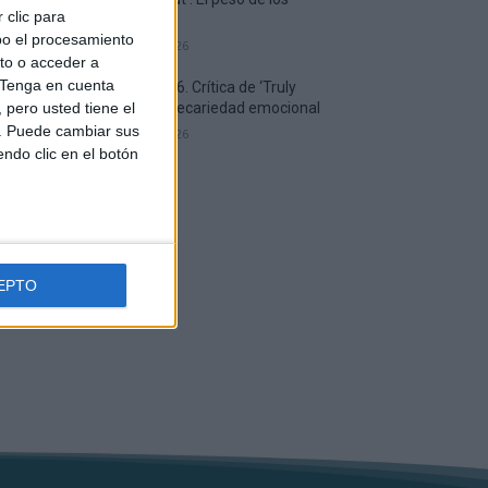
 clic para
símbolos
bo el procesamiento
7 agosto, 2026
to o acceder a
Tenga en cuenta
AMFF 2026. Crítica de ‘Truly
pero usted tiene el
Naked’: Precariedad emocional
b. Puede cambiar sus
7 agosto, 2026
endo clic en el botón
EPTO