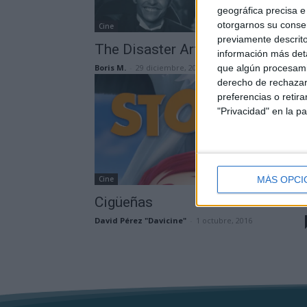
geográfica precisa e 
otorgarnos su conse
Cine
previamente descrito
The Disaster Artist
información más deta
Boris M.
-
29 diciembre, 2017
que algún procesami
derecho de rechazar 
preferencias o retir
"Privacidad" en la pa
Cine
MÁS OPCI
Cigüeñas
David Pérez "Davicine"
-
1 octubre, 2016