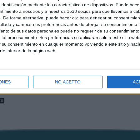
identificación mediante las características de dispositivos. Puede hacer
ntimiento a nosotros y a nuestros 1538 socios para que llevemos a ca
Cine
. De forma alternativa, puede hacer clic para denegar su consentimien
Descontroladas
llada y cambiar sus preferencias antes de otorgar su consentimiento.
ento de sus datos personales puede no requerir de su consentimiento, 
Boris M.
-
11 agosto, 2017
0
0
tal procesamiento. Sus preferencias se aplicarán solo a este sitio we
ar su consentimiento en cualquier momento volviendo a este sitio y haci
rte inferior de la página web.
ONES
NO ACEPTO
AC
0