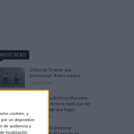
MOST READ
Crítica de ‘El amor que
permanece’: Arte e inquina
7 agosto, 2026
Entrevista a Anthony Marciano:
«Mi sueño no tiene nada que ver
con el trabajo que hago»
omo cookies, y
7 agosto, 2026
por un dispositivo
ón de audiencia y
Crítica de ‘El síndrome
de localización
Rembrandt’: El peso de los