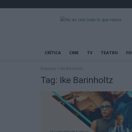
No
es
cine
todo
lo
que
CRÍTICA
CINE
TV
TEATRO
FO
reluce
Etiquetas
Ike Barinholtz
Tag:
Ike Barinholtz