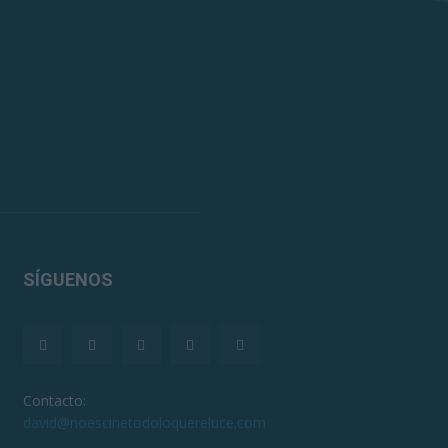
SÍGUENOS
Contacto:
david@noescinetodoloquereluce.com