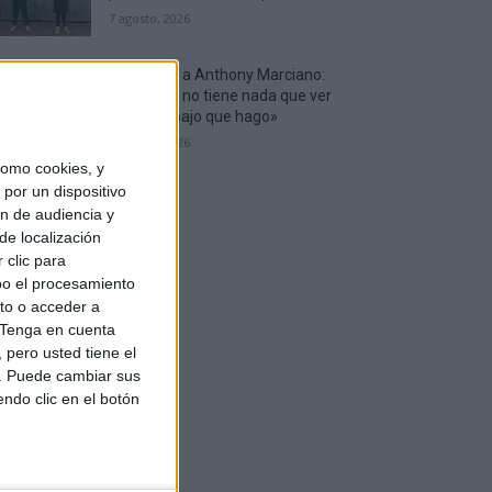
7 agosto, 2026
Entrevista a Anthony Marciano:
«Mi sueño no tiene nada que ver
con el trabajo que hago»
7 agosto, 2026
omo cookies, y
por un dispositivo
ón de audiencia y
de localización
 clic para
bo el procesamiento
to o acceder a
Tenga en cuenta
pero usted tiene el
b. Puede cambiar sus
endo clic en el botón