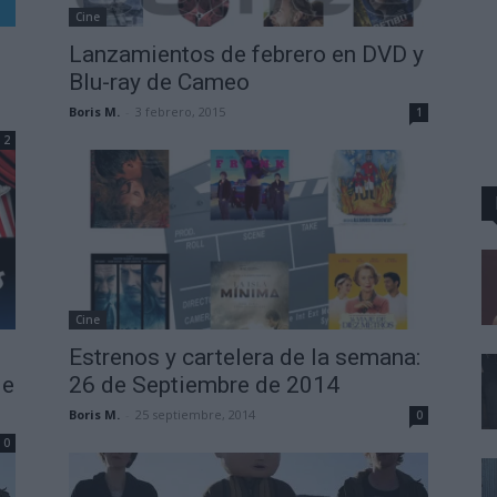
Cine
Lanzamientos de febrero en DVD y
Blu-ray de Cameo
Boris M.
-
3 febrero, 2015
1
2
Cine
Estrenos y cartelera de la semana:
de
26 de Septiembre de 2014
Boris M.
-
25 septiembre, 2014
0
0