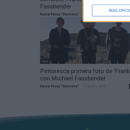
Fassbender
MÁS OPCI
David Pérez "Davicine"
-
31 julio, 2014
Cine
Pintoresca primera foto de ‘Frank’
con Michael Fassbender
David Pérez "Davicine"
-
11 enero, 2013