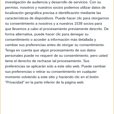
investigación de audiencia y desarrollo de servicios.
Con su
permiso, nosotros y nuestros socios podemos utilizar datos de
localización geográfica precisa e identificación mediante las
Érase una vez en Hollywood
características de dispositivos. Puede hacer clic para otorgarnos
Boris M.
-
15 agosto, 2019
su consentimiento a nosotros y a nuestros 1538 socios para
que llevemos a cabo el procesamiento previamente descrito. De
forma alternativa, puede hacer clic para denegar su
consentimiento o acceder a información más detallada y
Mula
cambiar sus preferencias antes de otorgar su consentimiento.
Tenga en cuenta que algún procesamiento de sus datos
Boris M.
-
8 marzo, 2019
personales puede no requerir de su consentimiento, pero usted
tiene el derecho de rechazar tal procesamiento. Sus
preferencias se aplicarán solo a este sitio web. Puede cambiar
sus preferencias o retirar su consentimiento en cualquier
Super Troopers 2
momento volviendo a este sitio y haciendo clic en el botón
Boris M.
-
4 mayo, 2018
"Privacidad" en la parte inferior de la página web.