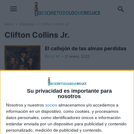
Inicio
Etiquetas
Clifton Collins Jr.
Clifton Collins Jr.
El callejón de las almas perdidas
Boris M.
-
21 enero, 2022
Knight of Cups
Su privacidad es importante para
Boris M.
-
18 septiembre, 2020
nosotros
Nosotros y nuestros
socios
almacenamos y/o accedemos a
información en un dispositivo, como cookies, y procesamos
Un momento en el tiempo
datos personales, como identificadores únicos e información
(Waves)
estándar enviada por un dispositivo para publicidad y contenido
personalizado, medición de publicidad y contenido,
Boris M.
-
31 enero, 2020