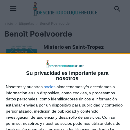
Inicio
Etiquetas
Benoît Poelvoorde
Benoît Poelvoorde
Misterio en Saint-Tropez
Boris M.
-
23 julio, 2021
Su privacidad es importante para
nosotros
Borrar el historial
Nosotros y nuestros
socios
almacenamos y/o accedemos a
Boris M.
-
14 mayo, 2021
información en un dispositivo, como cookies, y procesamos
datos personales, como identificadores únicos e información
estándar enviada por un dispositivo para publicidad y contenido
personalizado, medición de publicidad y contenido,
El gran baño
investigación de audiencia y desarrollo de servicios.
Con su
Boris M.
-
11 enero, 2019
permiso, nosotros y nuestros socios podemos utilizar datos de
localización geográfica precisa e identificación mediante las