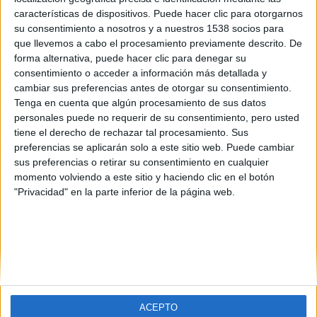
características de dispositivos. Puede hacer clic para otorgarnos
su consentimiento a nosotros y a nuestros 1538 socios para
que llevemos a cabo el procesamiento previamente descrito. De
forma alternativa, puede hacer clic para denegar su
consentimiento o acceder a información más detallada y
cambiar sus preferencias antes de otorgar su consentimiento.
Tenga en cuenta que algún procesamiento de sus datos
personales puede no requerir de su consentimiento, pero usted
tiene el derecho de rechazar tal procesamiento. Sus
preferencias se aplicarán solo a este sitio web. Puede cambiar
SOBRE NOSOTROS
sus preferencias o retirar su consentimiento en cualquier
momento volviendo a este sitio y haciendo clic en el botón
No es cine todo lo que reluce
es una web dedicada a la
"Privacidad" en la parte inferior de la página web.
crítica y actualidad tanto de cine como de series, sin
olvidarse del formato físico, festivales, entrevistas,
concursos...
Desde 2008 viviendo la pasión por el séptimo arte.
SÍGUENOS
ACEPTO