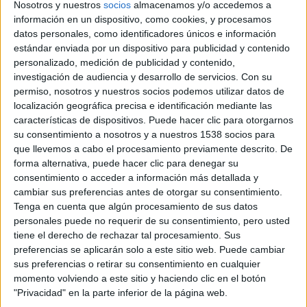
Nosotros y nuestros
socios
almacenamos y/o accedemos a
información en un dispositivo, como cookies, y procesamos
datos personales, como identificadores únicos e información
estándar enviada por un dispositivo para publicidad y contenido
personalizado, medición de publicidad y contenido,
investigación de audiencia y desarrollo de servicios.
Con su
permiso, nosotros y nuestros socios podemos utilizar datos de
localización geográfica precisa e identificación mediante las
características de dispositivos. Puede hacer clic para otorgarnos
su consentimiento a nosotros y a nuestros 1538 socios para
que llevemos a cabo el procesamiento previamente descrito. De
forma alternativa, puede hacer clic para denegar su
consentimiento o acceder a información más detallada y
cambiar sus preferencias antes de otorgar su consentimiento.
Mascha Schilinski,
una de las voces más prometedoras del
Tenga en cuenta que algún procesamiento de sus datos
personales puede no requerir de su consentimiento, pero usted
nuevo cine alemán, regresa con su segundo largometraje
tiene el derecho de rechazar tal procesamiento. Sus
tras su ópera prima
Dark Blue Girl
, estrenada en la sección
preferencias se aplicarán solo a este sitio web. Puede cambiar
Perspektive Deutsches Kino de la Berlinale 2017.
sus preferencias o retirar su consentimiento en cualquier
momento volviendo a este sitio y haciendo clic en el botón
"Privacidad" en la parte inferior de la página web.
El sonido de la caída
tuvo su estreno mundial en la