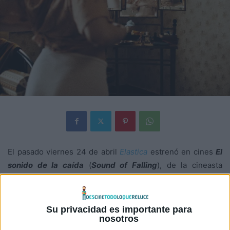
El pasado viernes 24 de abril
Elastica
estrenó en cines
El
sonido de la caída
(
Sound of Falling
), de la cineasta
alemana
Mascha Schilinski
y ganadora del Premio del
Jurado en el Festival de Cannes (Ex Aequo junto a
Sirat
,
de
Oliver Laxe
). Con motivo de su reciente estreno,
Su privacidad es importante para
nosotros
tenemos un clip en exclusiva: