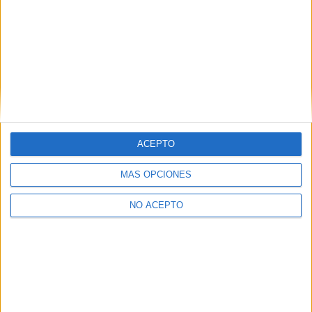
Suscribirse
ETIQUETAS
Clips de Video
El sonido de la caída
Elastica films
ACEPTO
MÁS OPCIONES
Artículo anterior
Artículo siguiente
NO ACEPTO
Teatro | Crítica de ‘Ese ruido
Nominaciones de los I
es un animal’: La danza que
Premios Anillos de Oro
ayuda a sobrevivir