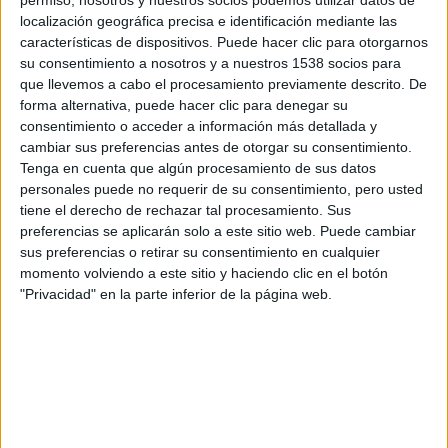
permiso, nosotros y nuestros socios podemos utilizar datos de
localización geográfica precisa e identificación mediante las
características de dispositivos. Puede hacer clic para otorgarnos
su consentimiento a nosotros y a nuestros 1538 socios para
que llevemos a cabo el procesamiento previamente descrito. De
forma alternativa, puede hacer clic para denegar su
consentimiento o acceder a información más detallada y
cambiar sus preferencias antes de otorgar su consentimiento.
Tenga en cuenta que algún procesamiento de sus datos
personales puede no requerir de su consentimiento, pero usted
tiene el derecho de rechazar tal procesamiento. Sus
Hay que pensarse dos veces
preferencias se aplicarán solo a este sitio web. Puede cambiar
sus preferencias o retirar su consentimiento en cualquier
verla…
momento volviendo a este sitio y haciendo clic en el botón
"Privacidad" en la parte inferior de la página web.
Si pensamos en
After Blue
, y leemos la trama de esta
nueva película de
Bertrand Mandico,
podríamos pensar
que es más accesible, pero los peores presagios se han
cumplido, y
Conann, la bárbara
es una película de espada
y brujería que coquetea descaradamente con el héroe de