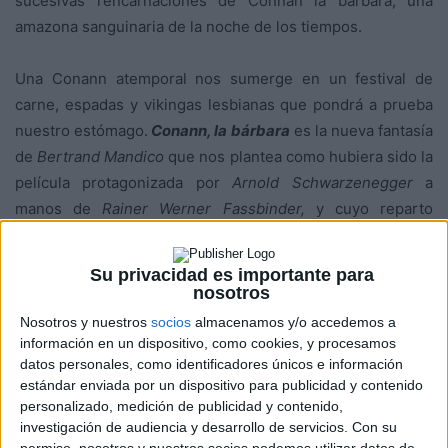
sucesivas rencarnaciones de Connan la bárbara, una
amazona sanguinaria de la noche de los tiempos.
Una Conann atemporal nos sumerge en un festival de
carne, espadas y vikingas lesbianas que pondrá a prueba
nuestro estómago.
Conann, la bárbara
es la nueva fantasía
de
Bertrand Mandico
que nos plantea como hubiera sido la
película protagonizada por
Arnold Schwarzenegger
a
manos de
Rainer Werner Fassbinder,
y cuyo reparto
incluye a
Elina Löwensohn, Agata Buzek, Christa Theret,
Nathalie Richard, Yuming Hey, Françoise Brion, Claire
Su privacidad es importante para
Duburcq, Marie Drion
y
Michaël Erpeling.
L
a película se ha
nosotros
presentado en la Sección Bestias y Katanas del
Atlàntida
Nosotros y nuestros
socios
almacenamos y/o accedemos a
Mallorca Film Fest 2024
y ha podido verse en
Filmin
información en un dispositivo, como cookies, y procesamos
dentro de la programación del AMFF 2024.
datos personales, como identificadores únicos e información
estándar enviada por un dispositivo para publicidad y contenido
personalizado, medición de publicidad y contenido,
investigación de audiencia y desarrollo de servicios.
Con su