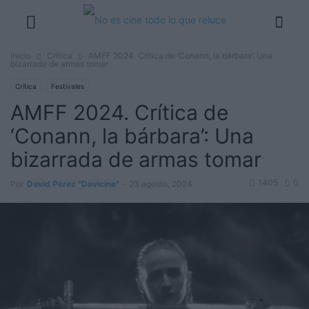
Inicio
Crítica
AMFF 2024. Crítica de ‘Conann, la bárbara’: Una
bizarrada de armas tomar
Crítica
Festivales
AMFF 2024. Crítica de
‘Conann, la bárbara’: Una
bizarrada de armas tomar
1405
0
Por
David Pérez "Davicine"
-
23 agosto, 2024