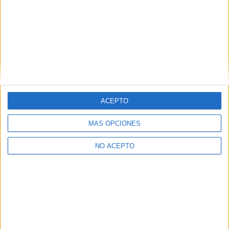
El Señor de los Anillos: Los Anillos de Poder'.
Prime Video
Proximamente
ACEPTO
Artículo anterior
Artículo siguiente
MÁS OPCIONES
Crítica de ‘Nanny’: El sueño
Crítica de ‘Yo creo en Papá
americano pasado por agua
Noel‘: Floja comedia
NO ACEPTO
fácilmente olvidable