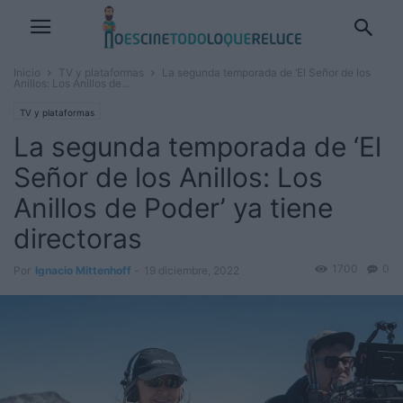
Inicio
TV y plataformas
La segunda temporada de ‘El Señor de los
Anillos: Los Anillos de...
TV y plataformas
La segunda temporada de ‘El
Señor de los Anillos: Los
Anillos de Poder’ ya tiene
directoras
1700
0
Por
Ignacio Mittenhoff
-
19 diciembre, 2022