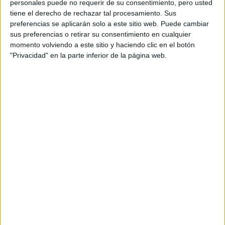
personales puede no requerir de su consentimiento, pero usted
Sanaa Hamri
es una reconocida directora de cine,
tiene el derecho de rechazar tal procesamiento. Sus
preferencias se aplicarán solo a este sitio web. Puede cambiar
televisión, vídeos musicales y publicidad de Tánger,
sus preferencias o retirar su consentimiento en cualquier
Marruecos. Recientemente ha sido la productora ejecutiva
momento volviendo a este sitio y haciendo clic en el botón
de la segunda temporada de
La rueda del tiempo
para
"Privacidad" en la parte inferior de la página web.
Prime Video
. Con anterioridad
Hamri
ha ejercido de
productora ejecutiva y directora para la exitosa serie de
FOX
Empire
, y otros de sus créditos como directora
incluyen
Shameless
,
Rectify
,
Nashville
,
Elementary
,
Glee
y
Mujeres desesperadas
. Hamri también ha sido
reconocida por su trabajo como directora de vídeos
musicales , dirigiendo el documental sobre los cinco
conciertos super ventas de
Mariah Carey
,
The Adventures
of Mimi
, y ha dirigido las películas
Algo nuevo
,
Uno para
todas 2
y
Jugada perfecta
.
Louise Hooper
es una aclamada directora británica
conocida por la miniserie de 4 episodios
Flesh and Blood
,