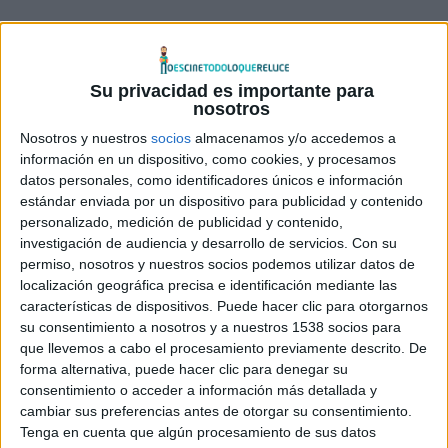
Cada una de las tres directoras (
Charlotte Brändström
,
Sanaa Hamri
y
Louise Hooper
) estarán al mando de varios
capítulos.
Brändström
, que dirigió dos aclamados
Su privacidad es importante para
episodios de
Los Anillos de Poder
, dirigirá cuatro entregas
nosotros
más y será también coproductora ejecutiva de la serie esta
Nosotros y nuestros
socios
almacenamos y/o accedemos a
temporada.
Hamri
y
Hooper
dirigirán dos episodios cada
información en un dispositivo, como cookies, y procesamos
datos personales, como identificadores únicos e información
una.
estándar enviada por un dispositivo para publicidad y contenido
personalizado, medición de publicidad y contenido,
Charlotte Brändström
es una directora premiada y
investigación de audiencia y desarrollo de servicios.
Con su
licenciada en Dirección por el American Film Institute.
permiso, nosotros y nuestros socios podemos utilizar datos de
localización geográfica precisa e identificación mediante las
Recientemente ha dirigido un piloto para
Netflix Suecia
características de dispositivos. Puede hacer clic para otorgarnos
titulado
El asesino improbable
. Otros títulos como
su consentimiento a nosotros y a nuestros 1538 socios para
directora en televisión incluyen
El visitante
para
HBO
,
que llevemos a cabo el procesamiento previamente descrito. De
Jupiter’s Legacy
,
The Witcher
y
Away
para
Netflix
;
El
forma alternativa, puede hacer clic para denegar su
consentimiento o acceder a información más detallada y
hombre en el castillo
para
Prime Video
; y
Outlander
y
cambiar sus preferencias antes de otorgar su consentimiento.
Counterpart
para
Starz
.
Tenga en cuenta que algún procesamiento de sus datos