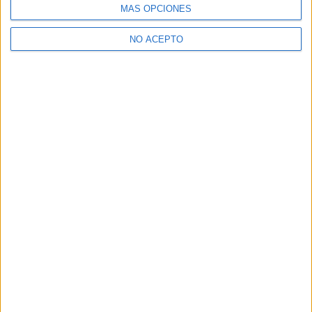
MÁS OPCIONES
NO ACEPTO
David Pérez "Davicine"
https://noescinetodoloquereluce.com
Informático de profesión, cinéfilo de afición. Bloguero,
tuitero y todo lo que me permita comunicarme. En mis ratos
libres escribo en esta web, y me dejo ver en CyLTv. Me
podéis seguir también en twitter e IG: @davicine79.
Artículos relacionados