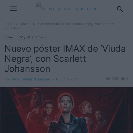
Inicio
Cine
Nuevo póster IMAX de ‘Viuda Negra‘, con Scarlett
Johansson
Cine
TV y plataformas
Nuevo póster IMAX de ‘Viuda
Negra‘, con Scarlett
Johansson
935
0
Por
David Pérez "Davicine"
-
10 junio, 2021