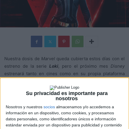
Nuestra dosis de
Marvel
queda cubierta estos días con el
estreno de la serie
Loki
, pero el próximo mes
Disney
estrenará tanto en cines como en su propia plataforma
Viuda Negra
de
Marvel Studios
. Como su estreno en cines
será por todo lo grande, y nunca mejor dicho, han
Su privacidad es importante para
presentado el póster para salas IMAX de este
thriller de
nosotros
espías repleto de acción
:
Nosotros y nuestros
socios
almacenamos y/o accedemos a
información en un dispositivo, como cookies, y procesamos
datos personales, como identificadores únicos e información
estándar enviada por un dispositivo para publicidad y contenido