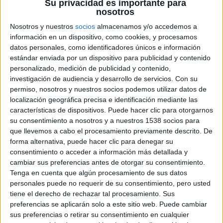
moda (interpretado por
Ewan McGregor
) y de cómo
Su privacidad es importante para
nosotros
convirtió su nombre inventado en un emporio mundial
Nosotros y nuestros
socios
almacenamos y/o accedemos a
sinónimo de lujo, sexo, estatus y fama, definiendo
información en un dispositivo, como cookies, y procesamos
literalmente su época —el Nueva York de los años 70 y 80
datos personales, como identificadores únicos e información
— hasta que una OPA hostil lo obligó a luchar por su bien
estándar enviada por un dispositivo para publicidad y contenido
más preciado: Halston.
personalizado, medición de publicidad y contenido,
investigación de audiencia y desarrollo de servicios.
Con su
permiso, nosotros y nuestros socios podemos utilizar datos de
Las primeras imágenes de la serie son un homenaje al
localización geográfica precisa e identificación mediante las
diseñador: un conjunto de polaroids inspiradas en
Warhol
características de dispositivos. Puede hacer clic para otorgarnos
con el reparto y el entorno del gran diseñador de moda,
su consentimiento a nosotros y a nuestros 1538 socios para
que llevemos a cabo el procesamiento previamente descrito. De
Halston:
forma alternativa, puede hacer clic para denegar su
consentimiento o acceder a información más detallada y
cambiar sus preferencias antes de otorgar su consentimiento.
Tenga en cuenta que algún procesamiento de sus datos
personales puede no requerir de su consentimiento, pero usted
tiene el derecho de rechazar tal procesamiento. Sus
preferencias se aplicarán solo a este sitio web. Puede cambiar
sus preferencias o retirar su consentimiento en cualquier