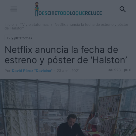
Inicio
TV y plataformas
Netflix anuncia la fecha de estreno y póster
de ‘Halston’
TV y plataformas
Netflix anuncia la fecha de
estreno y póster de ‘Halston’
923
0
Por
David Pérez "Davicine"
-
23 abril, 2021