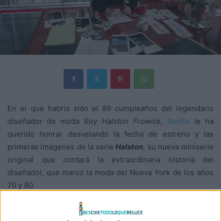
En el que habría sido el 89 cumpleaños del legendario
diseñador de moda
Roy Halston Frowick
,
Netflix
le ha
querido honrar desvelando la fecha de estreno y las
primeras imágenes de la serie
Halston
, su nueva miniserie
original que contará la extraordinaria historia del
diseñador, que marcó la moda del Nueva York de los años
70 y 80.
La miniserie narra la historia del legendario diseñador de