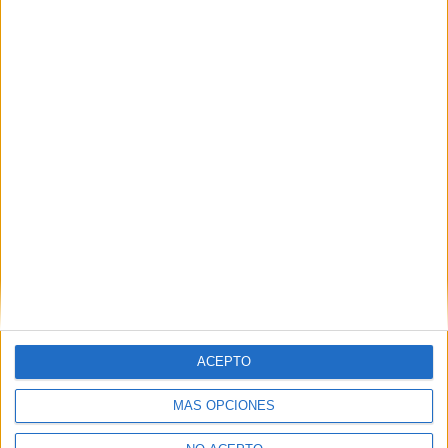
mentiras’
10 junio, 2026
En «TV y plataformas»
Descubre más desde No es cine todo
lo que reluce
Suscríbete y recibe las últimas entradas en tu correo
electrónico.
Escribe tu correo electrónico…
Suscribirse
ACEPTO
ETIQUETAS
Netflix
Primeras imagenes
Proximamente
Series
MÁS OPCIONES