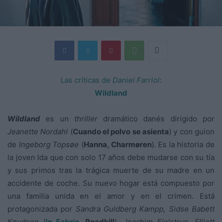
Las críticas de
Daniel Farriol
:
Wildland
Wildland
es un
thriller
dramático danés dirigido por
Jeanette Nordahl
(
Cuando el polvo se asienta
) y con guion
de
Ingeborg Topsøe
(
Hanna, Charmøren
). Es la historia de
la joven Ida que con solo 17 años debe mudarse con su tía
y sus primos tras la trágica muerte de su madre en un
accidente de coche. Su nuevo hogar está compuesto por
una familia unida en el amor y en el crimen. Está
protagonizada por
Sandra Guldberg
Kampp, Sidse Babett
Knudsen
(
In Fabric
, Roadkill
),
Joachim Fjelstrup, Elliott