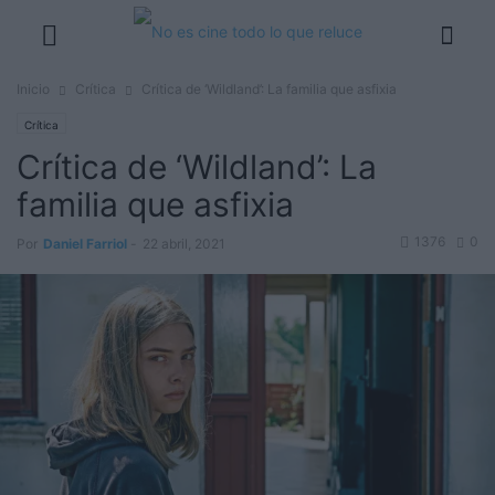
Inicio
Crítica
Crítica de ‘Wildland’: La familia que asfixia
Crítica
Crítica de ‘Wildland’: La
familia que asfixia
1376
0
Por
Daniel Farriol
-
22 abril, 2021