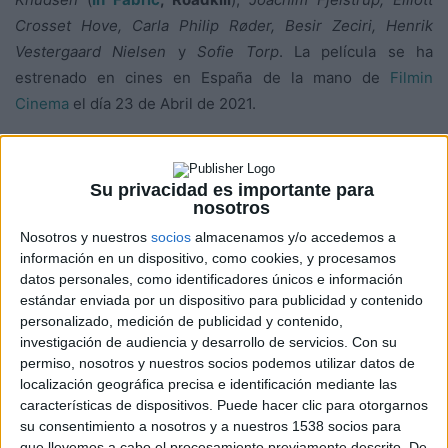
Crosset Hove, Carla Philip Røder, Besir Zeciri, Henrik
Vestergaard Nielsen
y
Sofie Torp
. La película se ha
estrenado en cines en España de la mano de
Filmin
Cinema
el día 23 de Abril de 2021.
La telaraña de los vínculos
Su privacidad es importante para
nosotros
familiares
Nosotros y nuestros
socios
almacenamos y/o accedemos a
información en un dispositivo, como cookies, y procesamos
Hay una frase en
Wildland
que sirve como
leit-motiv
para
datos personales, como identificadores únicos e información
la acción: «algunas cosas salen mal incluso antes de
estándar enviada por un dispositivo para publicidad y contenido
personalizado, medición de publicidad y contenido,
empezar». Por suerte, no es para nada el reflejo de lo que
investigación de audiencia y desarrollo de servicios.
Con su
le sucede a la cineasta danesa
Jeanette Nordahl
en esta
permiso, nosotros y nuestros socios podemos utilizar datos de
poderosa ópera prima. La película estuvo nominada a los
localización geográfica precisa e identificación mediante las
Premios de Cine Europeo y pasó con éxito por diversos
características de dispositivos. Puede hacer clic para otorgarnos
su consentimiento a nosotros y a nuestros 1538 socios para
festivales de cine como la Berlinale o el de Gijón.
Wildland
que llevemos a cabo el procesamiento previamente descrito. De