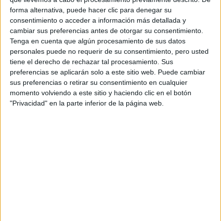
es un drama psicológico, con cierto enfoque de
thriller,
forma alternativa, puede hacer clic para denegar su
sobre una joven que se verá enredada en la telaraña de los
consentimiento o acceder a información más detallada y
vínculos familiares.
cambiar sus preferencias antes de otorgar su consentimiento.
Tenga en cuenta que algún procesamiento de sus datos
personales puede no requerir de su consentimiento, pero usted
Ida (
Sandra Guldberg Kampp
) es una chica de 17 años que
tiene el derecho de rechazar tal procesamiento. Sus
acaba de perder a su madre en un accidente de coche.
preferencias se aplicarán solo a este sitio web. Puede cambiar
Aún traumatizada y desconcertada por el devenir de su
sus preferencias o retirar su consentimiento en cualquier
futuro, es acogida de forma inesperada por su tía y primos
momento volviendo a este sitio y haciendo clic en el botón
"Privacidad" en la parte inferior de la página web.
con los que apenas había mantenido relación hasta la
fecha. Lo que debería ser una época de rehabilitación
emocional se convierte en una asfixiante prisión de
barrotes invisibles. Su nueva familia resulta ser un clan
con tendencias mafiosas encabezado por la matriarca de la
familia, su tía Bodil (
Sidse Babett Knudsen
). La chica
deberá adaptarse al cariño que recibe de su nueva familia
a cambio de compartir su tiempo en actividades que van
volviéndose cada vez más turbias. Como no podía ser de