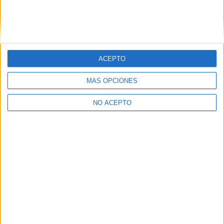
PUNTUACIÓN
7.0/10
ACEPTO
MÁS OPCIONES
Comparte esto:
NO ACEPTO
Descubre más desde No es cine todo
lo que reluce
Suscríbete y recibe las últimas entradas en tu correo
electrónico.
Escribe tu correo electrónico…