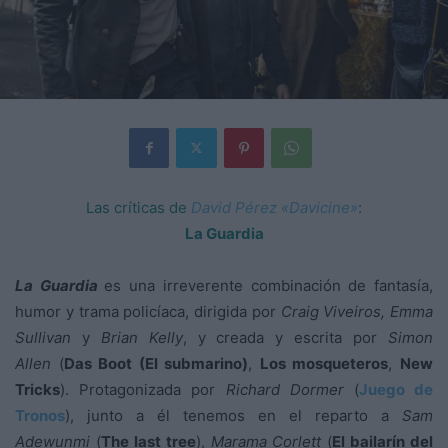
Las críticas de
David Pérez «Davicine»
:
La Guardia
La Guardia
es una irreverente combinación de fantasía,
humor y trama policíaca, dirigida por
Craig Viveiros, Emma
Sullivan
y
Brian Kelly
, y creada y escrita por
Simon
Allen
(
Das Boot (El submarino)
,
Los mosqueteros
,
New
Tricks
). Protagonizada por
Richard Dormer
(
Juego de
Tronos
), junto a él tenemos en el reparto a
Sam
Adewunmi
(
The last tree
),
Marama Corlett
(
El bailarín del