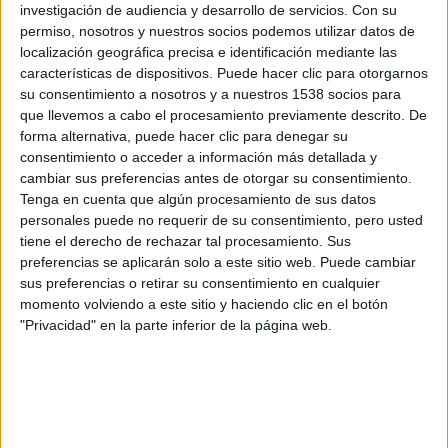
investigación de audiencia y desarrollo de servicios.
Con su
inspirada en los personajes del universo de
Terry
permiso, nosotros y nuestros socios podemos utilizar datos de
Pratchett
, mezclando elementos de fantasía medieval,
localización geográfica precisa e identificación mediante las
humor gamberro y parodia con una estética futurista y
características de dispositivos. Puede hacer clic para otorgarnos
su consentimiento a nosotros y a nuestros 1538 socios para
steam punk y una trama de investigación policíaca.
que llevemos a cabo el procesamiento previamente descrito. De
forma alternativa, puede hacer clic para denegar su
La acción transcurre en Ankh-Morpork, la metrópoli más
consentimiento o acceder a información más detallada y
concurrida del Mundodisco: un mundo plano, situado en
cambiar sus preferencias antes de otorgar su consentimiento.
Tenga en cuenta que algún procesamiento de sus datos
algún lejano lugar de un conjunto de universos paralelos,
personales puede no requerir de su consentimiento, pero usted
sostenido por cuatro elefantes que se apoyan a su vez
tiene el derecho de rechazar tal procesamiento. Sus
sobre el caparazón de una gran tortuga estelar llamada
preferencias se aplicarán solo a este sitio web. Puede cambiar
Gran A’Tuin. En la decadente y caótica ciudad de Ankh-
sus preferencias o retirar su consentimiento en cualquier
momento volviendo a este sitio y haciendo clic en el botón
Morpork, una curiosa milicia de proscritos conocida como
"Privacidad" en la parte inferior de la página web.
la Guardia parece ser la única autoridad capaz de
mantener a raya el crimen y la corrupción que reina en las
calles. Otra cosa es que lo consigan.
Bajo el gobierno de Lord Vetinari, los criminales se