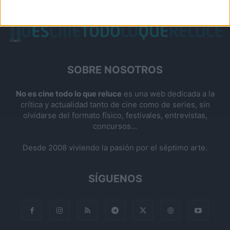
SOBRE NOSOTROS
No es cine todo lo que reluce
es una web dedicada a la
crítica y actualidad tanto de cine como de series, sin
olvidarse del formato físico, festivales, entrevistas,
concursos...
Desde 2008 viviendo la pasión por el séptimo arte.
SÍGUENOS