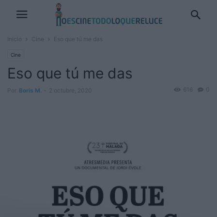
Inicio
Cine
Eso que tú me das
Cine
Eso que tú me das
616
0
Por
Boris M.
-
2 octubre, 2020