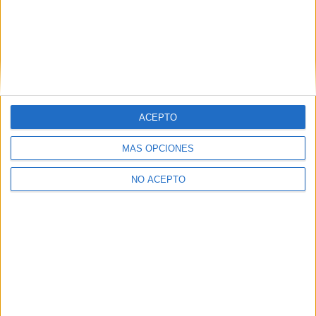
ACEPTO
Boris M.
MÁS OPCIONES
NO ACEPTO
Artículos relacionados
Entrevista a Anthony Marciano:
«Mi sueño no tiene nada que
ver...
Santiago Varela Antúnez
-
7 agosto, 2026