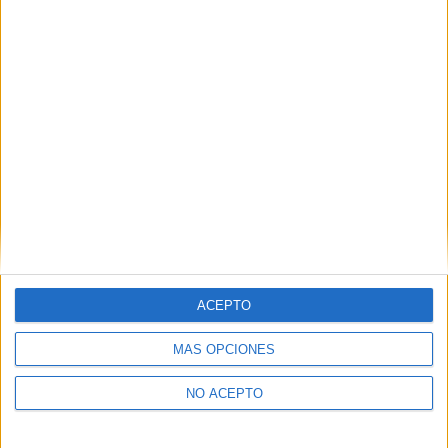
Conrad Vernon
Familia
Fantasía
Finn Wolfhard
Harland Williams
Mikey Madison
Nick Kroll
Oscar Isaac
Pom Klementieff
Snoop Dogg
Terror
Tituss Burgess
Artículo anterior
Artículo siguiente
Parásitos
La defensa, por la libertad
ACEPTO
MÁS OPCIONES
NO ACEPTO