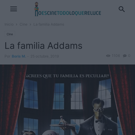
Inicio
Cine
La familia Addams
Cine
La familia Addams
1106
0
Por
Boris M.
-
25 octubre, 2019