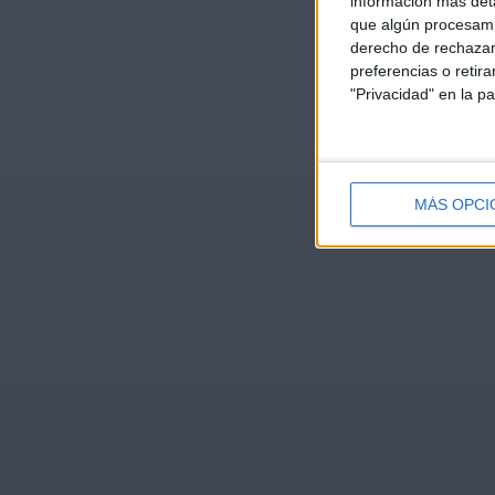
información más deta
que algún procesami
derecho de rechazar 
preferencias o retir
"Privacidad" en la pa
MÁS OPCI