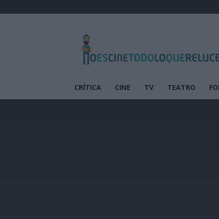
No
es
cine
todo
lo
que
CRÍTICA
CINE
TV
TEATRO
FO
reluce