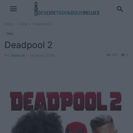
Inicio
Cine
Deadpool 2
Cine
Deadpool 2
910
0
Por
Boris M.
-
18 mayo, 2018