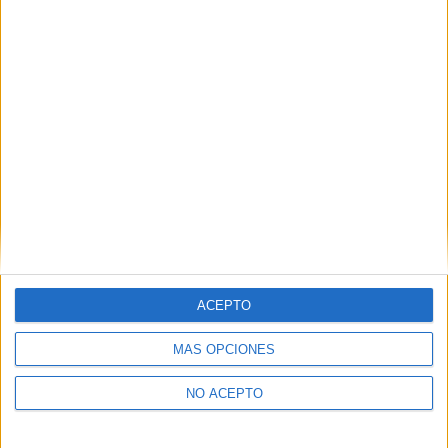
Ciencia ficción
Comedia
Eddie Marsan
Evan Peters
Jack Kesy
Karan Soni
Nicholas Hoult
Rob Delaney
Ryan Reynolds
T.J. Miller
Tye Sheridan
Zazie Beetz
Artículo anterior
Artículo siguiente
Dos coronas
Borg vs McEnroe
ACEPTO
MÁS OPCIONES
NO ACEPTO