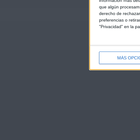
información más deta
que algún procesami
derecho de rechazar 
preferencias o retir
"Privacidad" en la pa
MÁS OPCI