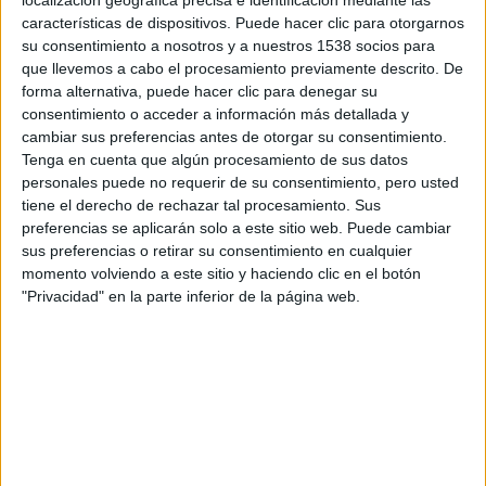
localización geográfica precisa e identificación mediante las
características de dispositivos. Puede hacer clic para otorgarnos
Callies
volverá a interpretar al personaje de la Doctora
su consentimiento a nosotros y a nuestros 1538 socios para
Sara Tancredi,
Knepper
recupera a su personaje de
que llevemos a cabo el procesamiento previamente descrito. De
Theodore «T-bag» Bagwell,
Dunbar
será de nuevo
forma alternativa, puede hacer clic para denegar su
Benjamin Miles «C-note» Franklin y
Nolasco
otra vez será
consentimiento o acceder a información más detallada y
cambiar sus preferencias antes de otorgar su consentimiento.
Fernando Sucre, junto a
Wentworth Miller
y
Dominic
Tenga en cuenta que algún procesamiento de sus datos
Purcell
(que vuelven a ser Michael Scofield y Lincoln
personales puede no requerir de su consentimiento, pero usted
Burrows, respectivamente).
tiene el derecho de rechazar tal procesamiento. Sus
preferencias se aplicarán solo a este sitio web. Puede cambiar
En este nuevo capítulo de la saga, aparecen nuevas pistas
sus preferencias o retirar su consentimiento en cualquier
momento volviendo a este sitio y haciendo clic en el botón
que indican que Michael podría no estar muerto después
"Privacidad" en la parte inferior de la página web.
de todo, Lincoln y Sara se reúnen para organizar la mayor
huida, junto a los tres mejores escapistas de la Prisión
Estatal de Fox River: T-bag, C-note y Sucre.
Prison break
comenzó a emitirse en 2005 y narraba la
historia de un hombre en prisión por un crimen que no
había cometido y la de su hermano, quien, decidido a
probar su inocencia, se introduce en la cárcel con un plano