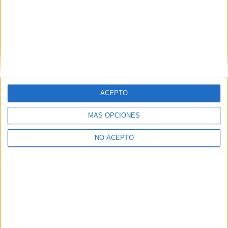
Artículo anterior
Artículo siguiente
A la venta en DVD y Blu-ray
En marcha un episodio
‘Ocho apellidos catalanes’
piloto basado en ‘Escuela de
jóvenes asesinos (Heathers)’
ACEPTO
MÁS OPCIONES
NO ACEPTO
Oscar M.
Artículos relacionados