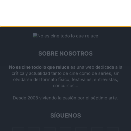
SOBRE NOSOTROS
No es cine todo lo que reluce
es una web dedicada a la
crítica y actualidad tanto de cine como de series, sin
olvidarse del formato físico, festivales, entrevistas,
concursos...
Desde 2008 viviendo la pasión por el séptimo arte.
SÍGUENOS