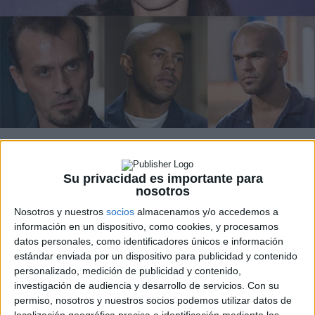
Su privacidad es importante para
nosotros
En los despachos de
20th Century Fox Television
están
Nosotros y nuestros
socios
almacenamos y/o accedemos a
decididos a recuperar a todo el reparto original de la serie
información en un dispositivo, como cookies, y procesamos
Prison break
para la nueva serie (que finalmente se
datos personales, como identificadores únicos e información
estándar enviada por un dispositivo para publicidad y contenido
confirma como una secuela de la serie original), con los
personalizado, medición de publicidad y contenido,
fichajes de
Sarah Wayne Callies
,
Robert Knepper
,
investigación de audiencia y desarrollo de servicios.
Con su
Rockmond Dunbar
y
Amaury Nolasco
.
permiso, nosotros y nuestros socios podemos utilizar datos de