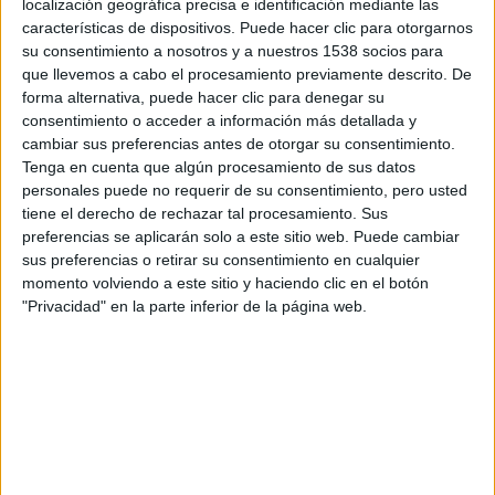
localización geográfica precisa e identificación mediante las
Reina Blanca)
, Mia Wasikowska
(Alicia) y
Helena Bonham
características de dispositivos. Puede hacer clic para otorgarnos
Carter
(la Reina Roja) en el País de las Maravillas. También
su consentimiento a nosotros y a nuestros 1538 socios para
que llevemos a cabo el procesamiento previamente descrito. De
cuenta con
Matt Lucas
como Tweedledum y
forma alternativa, puede hacer clic para denegar su
Tweedledee,
Lindsay Duncan
como Helen Kingsleigh y
Ed
consentimiento o acceder a información más detallada y
Speleers
como James Harcourt.
Alicia a través del
cambiar sus preferencias antes de otorgar su consentimiento.
espejo
cuenta también con un gran reparto de voces en la
Tenga en cuenta que algún procesamiento de sus datos
personales puede no requerir de su consentimiento, pero usted
versión original, entre ellas
Stephen Fry
(Gato de
tiene el derecho de rechazar tal procesamiento. Sus
Cheshire),
Toby Jones
(Wilkins),
Alan Rickman
(Absolem la
preferencias se aplicarán solo a este sitio web. Puede cambiar
Oruga azul),
John Sessions
(Humpty Dumpty) o
Michael
sus preferencias o retirar su consentimiento en cualquier
Sheen
(Conejo Blanco). Además conocemos a nuevos
momento volviendo a este sitio y haciendo clic en el botón
"Privacidad" en la parte inferior de la página web.
personajes: Zanik Hightopp (
Rhys Ifans
), el padre del
Sombrero Loco y el mismísimo Tiempo (
Sacha Baron
Cohen
), una criatura peculiar que es parte humana, parte
reloj.
En
Alicia a través del espejo
de
Disney
, la nueva y
espectacular aventura con los inolvidables personajes de