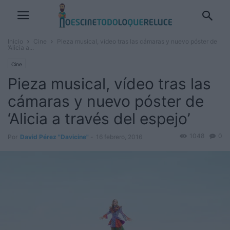
Inicio
Cine
Pieza musical, vídeo tras las cámaras y nuevo póster de
‘Alicia a...
Cine
Pieza musical, vídeo tras las
cámaras y nuevo póster de
‘Alicia a través del espejo’
1048
0
Por
David Pérez "Davicine"
-
16 febrero, 2016