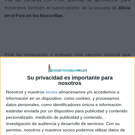
mostraros también el nuevo póster de la secuela de
Alicia
en el País de las Maravillas
.
P!nk
ha compuesto y grabado una canción original que
aparecerá en la película y en la banda sonora de
Walt
Disney Records
con música compuesta por
Danny Elfman
,
Su privacidad es importante para
nominado cuatro veces a los Premios de la Academia.
nosotros
También ha grabado una versión de la emblemática
Nosotros y nuestros
socios
almacenamos y/o accedemos a
canción «White Rabbit» para la campaña de promoción de
información en un dispositivo, como cookies, y procesamos
la película, que es la que podéis escuchar en el vídeo del
datos personales, como identificadores únicos e información
final de la entrada.
estándar enviada por un dispositivo para publicidad y contenido
personalizado, medición de publicidad y contenido,
investigación de audiencia y desarrollo de servicios.
Con su
En esta nueva entrega nos encontraremos de nuevo
permiso, nosotros y nuestros socios podemos utilizar datos de
con
Johnny Depp
(Sombrerero Loco)
, Anne Hathaway
(la