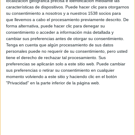
localización geográfica precisa e identificación mediante las
Aguilar, Diego Braguinsky
y
Mamen García
.
características de dispositivos. Puede hacer clic para otorgarnos
su consentimiento a nosotros y a nuestros 1538 socios para
La verdad es que la sinopsis oficial que nos han facilitado
que llevemos a cabo el procesamiento previamente descrito. De
no deja de ser bastante curiosa, dejándonos con la intriga
forma alternativa, puede hacer clic para denegar su
consentimiento o acceder a información más detallada y
de saber qué se esconderá tras las puertas de este bar:
cambiar sus preferencias antes de otorgar su consentimiento.
Nueve de la mañana, cuando un grupo de personas
Tenga en cuenta que algún procesamiento de sus datos
absolutamente heterogéneo desayuna en un café en el
personales puede no requerir de su consentimiento, pero usted
centro de Madrid. Uno de ellos tiene prisa: Al salir por la
tiene el derecho de rechazar tal procesamiento. Sus
preferencias se aplicarán solo a este sitio web. Puede cambiar
puerta, recibe un disparo en la cabeza. Nadie se atreve a
sus preferencias o retirar su consentimiento en cualquier
socorrerle. Están atrapados…
momento volviendo a este sitio y haciendo clic en el botón
"Privacidad" en la parte inferior de la página web.