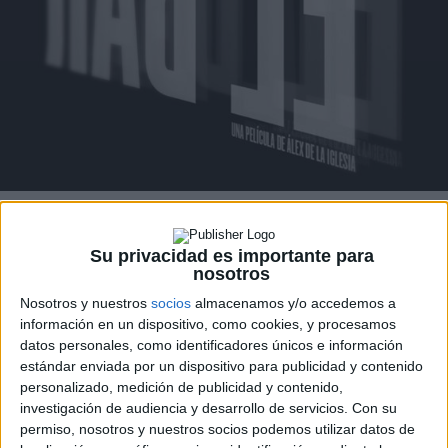
Su privacidad es importante para
nosotros
EL pasado lunes 8 de febrero comenzó el rodaje de la
Nosotros y nuestros
socios
almacenamos y/o accedemos a
información en un dispositivo, como cookies, y procesamos
nueva película de
Álex de la Iglesia
,
El bar
, la cual cuenta
datos personales, como identificadores únicos e información
con guion del propio director y
Jorge Guerricaechevarría,
estándar enviada por un dispositivo para publicidad y contenido
y en el reparto nos encontramos a
Blanca Suárez, Mario
personalizado, medición de publicidad y contenido,
Casas, Secun de la Rosa, Jaime Ordóñez, Carmen Machi,
investigación de audiencia y desarrollo de servicios.
Con su
Terele Pávez, Joaquín Climent, Alejandro Awada, Jordi
permiso, nosotros y nuestros socios podemos utilizar datos de