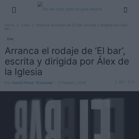
Inicio
Cine
Arranca el rodaje de ‘El bar’, escrita y dirigida por Álex
de...
Cine
Arranca el rodaje de ‘El bar’,
escrita y dirigida por Álex de
la Iglesia
651
0
Por
David Pérez "Davicine"
-
11 febrero, 2016