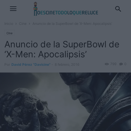
Inicio
Cine
Anuncio de la SuperBowl de ‘X-Men: Apocalipsis’
Cine
Anuncio de la SuperBowl de
‘X-Men: Apocalipsis’
799
0
Por
David Pérez "Davicine"
-
8 febrero, 2016