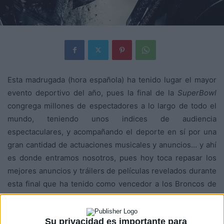
Esta madrugada (hora española) ha tenido lugar el mayor
evento deportivo del año, pues la final de la
SuperBowl
congrega millones de espectadores a lo largo de todo el
mundo, teniendo unos indices de audiencia
espectaculares, y acompañando el deporte en sí por una
gran cantidad de actuaciones musicales y anuncios… y ahí
es donde entramos nosotros, pues hoy toca repasar los
mejores anuncios y tráilers de películas revelados durante
esta final que ha tenido como vencedor a los Broncos de
Denver. El primero de los anuncios que os ofrecemos hoy
corresponde a
X-Men:
Apocalipsis
, tercera película de la
Su privacidad es importante para
segunda trilogía de la saga, con la que se pone fin a la