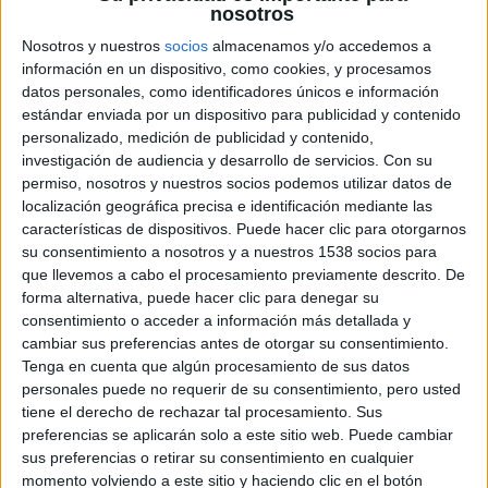
nosotros
historia iniciada en
X-Men: Primera generación
y seguida
Nosotros y nuestros
socios
almacenamos y/o accedemos a
por
X-Men: Días del futuro pasado
, estando ambientada
información en un dispositivo, como cookies, y procesamos
en 1983
datos personales, como identificadores únicos e información
estándar enviada por un dispositivo para publicidad y contenido
Desde los orígenes de la civilización, él fue venerado
personalizado, medición de publicidad y contenido,
investigación de audiencia y desarrollo de servicios.
Con su
como un dios. Apocalipsis, el primero y más poderoso de
permiso, nosotros y nuestros socios podemos utilizar datos de
los mutantes del Universo X-Men de Marvel, se hizo con
localización geográfica precisa e identificación mediante las
los poderes de otros muchos mutantes, convirtiéndose en
características de dispositivos. Puede hacer clic para otorgarnos
inmortal e invencible. Tras su debilitamiento después de
su consentimiento a nosotros y a nuestros 1538 socios para
que llevemos a cabo el procesamiento previamente descrito. De
miles de años, su desilusión hacia el mundo le obliga a
forma alternativa, puede hacer clic para denegar su
reclutar a un grupo de poderosos mutantes, incluyendo al
consentimiento o acceder a información más detallada y
descorazonado Magneto (
Michael Fassbender
), para
cambiar sus preferencias antes de otorgar su consentimiento.
purificar la humanidad y crear un nuevo orden mundial, del
Tenga en cuenta que algún procesamiento de sus datos
personales puede no requerir de su consentimiento, pero usted
cual estará al frente. Mientras el destino de la Tierra pende
tiene el derecho de rechazar tal procesamiento. Sus
de un hilo, Raven (
Jennifer Lawrence
) con la ayuda del
preferencias se aplicarán solo a este sitio web. Puede cambiar
Profesor X (
James McAvoy
) tendrá que liderar un equipo
sus preferencias o retirar su consentimiento en cualquier
de jóvenes X-Men para detener a su mayor enemigo y
momento volviendo a este sitio y haciendo clic en el botón