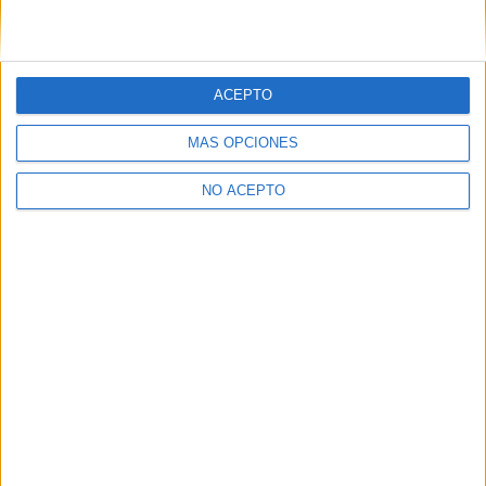
Artículo anterior
Artículo siguiente
(Finalizado y actualizado)
Ya a la venta ‘Jack’ en DVD,
Concurso ‘Ghadi’: Tenemos
del germano Edward Berger
ACEPTO
para vosotros DVDs de la
película de Amin Dora
MÁS OPCIONES
NO ACEPTO
David Pérez "Davicine"
https://noescinetodoloquereluce.com
Informático de profesión, cinéfilo de afición. Bloguero,
tuitero y todo lo que me permita comunicarme. En mis ratos
libres escribo en esta web, y me dejo ver en CyLTv. Me