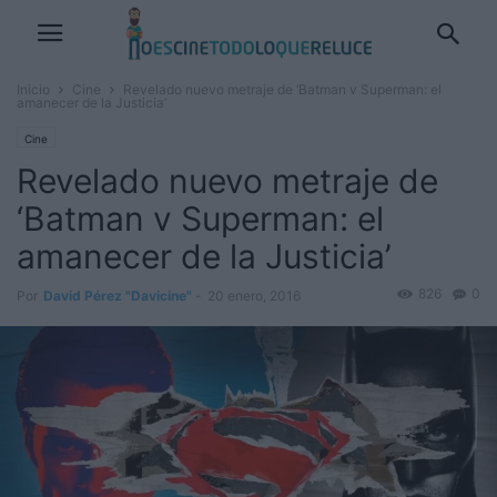
Inicio
Cine
Revelado nuevo metraje de ‘Batman v Superman: el
amanecer de la Justicia’
Cine
Revelado nuevo metraje de
‘Batman v Superman: el
amanecer de la Justicia’
826
0
Por
David Pérez "Davicine"
-
20 enero, 2016