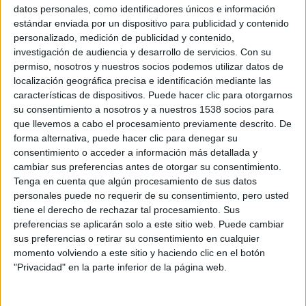
datos personales, como identificadores únicos e información
venerado de hoy en día en Metrópolis, mientras el mundo
estándar enviada por un dispositivo para publicidad y contenido
intenta saber qué tipo de héroe realmente necesita. Y con
personalizado, medición de publicidad y contenido,
Batman y Superman en guerra entre ellos, una nueva
investigación de audiencia y desarrollo de servicios.
Con su
amenaza surge, poniendo a la humanidad en el mayor
permiso, nosotros y nuestros socios podemos utilizar datos de
localización geográfica precisa e identificación mediante las
peligro conocido en toda su historia.
características de dispositivos. Puede hacer clic para otorgarnos
su consentimiento a nosotros y a nuestros 1538 socios para
Protagonizada por
Ben Affleck, Henry Cavill,
Gal
que llevemos a cabo el procesamiento previamente descrito. De
Gadot,
Amy Adams, Laurence Fishburne, Diane Lane,
forma alternativa, puede hacer clic para denegar su
consentimiento o acceder a información más detallada y
Jesse Eisenberg, Jeremy Irons, Jena Malone, Holly Hunter
cambiar sus preferencias antes de otorgar su consentimiento.
y Scoot McNairy,
y dirigida por
Zack Snyder
, la película
Tenga en cuenta que algún procesamiento de sus datos
continuará la historia iniciada en
El hombre de acero
.
personales puede no requerir de su consentimiento, pero usted
Batman v Superman: el amanecer de la Justicia
llegará a
tiene el derecho de rechazar tal procesamiento. Sus
los cines el 25 de marzo.
preferencias se aplicarán solo a este sitio web. Puede cambiar
sus preferencias o retirar su consentimiento en cualquier
momento volviendo a este sitio y haciendo clic en el botón
"Privacidad" en la parte inferior de la página web.