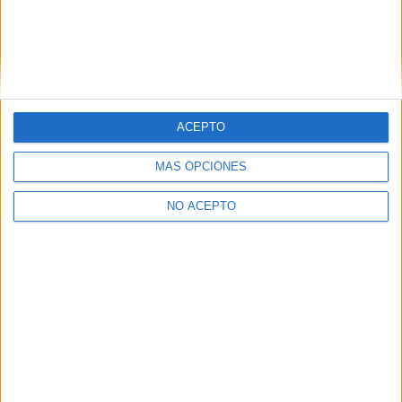
ACEPTO
Artículo anterior
Artículo siguiente
Emma Stone en
Lista de nominados a los
MÁS OPCIONES
conversaciones para
Bafta 2016
interpretar a Cruella de Vil
NO ACEPTO
David Pérez "Davicine"