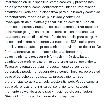
Ruby Rose
ha confirmado ella misma su incorporación al
información en un dispositivo, como cookies, y procesamos
datos personales, como identificadores únicos e información
reparto en
Instagram
y dijo:
estándar enviada por un dispositivo para publicidad y contenido
personalizado, medición de publicidad y contenido,
investigación de audiencia y desarrollo de servicios.
Con su
«ESTOY MUY EMOCIONADA DE
permiso, nosotros y nuestros socios podemos utilizar datos de
localización geográfica precisa e identificación mediante las
UNIRME A LA FAMILIA
XXX
.
características de dispositivos. Puede hacer clic para otorgarnos
EMPIEZA EL RODAJE EL PRÓXIMO
su consentimiento a nosotros y a nuestros 1538 socios para
que llevemos a cabo el procesamiento previamente descrito. De
FEBRERO EN TORONTO «.
forma alternativa, puede hacer clic para denegar su
consentimiento o acceder a información más detallada y
La actriz dará vida a una francotiradora, mientras que
cambiar sus preferencias antes de otorgar su consentimiento.
Tenga en cuenta que algún procesamiento de sus datos
Dobrev
interpretará a una ingeniosa y sarcástica aficionada
personales puede no requerir de su consentimiento, pero usted
a la tecnología. También se sabe que
Padukone
dará vida a
tiene el derecho de rechazar tal procesamiento. Sus
una cazadora que resulta ser examante de Cage.
preferencias se aplicarán solo a este sitio web. Puede cambiar
D.J. Carusso
dirige y materializa un guión escrito por
sus preferencias o retirar su consentimiento en cualquier
Michael Ferris
y
John Brancato
(
Terminator Salvation
,
Los
momento volviendo a este sitio y haciendo clic en el botón
"Privacidad" en la parte inferior de la página web.
sustitutos
) con retoques de
F. Scott Frazier,
siendo
Vin
Diesel
uno de los productores de la cinta que aun no tiene