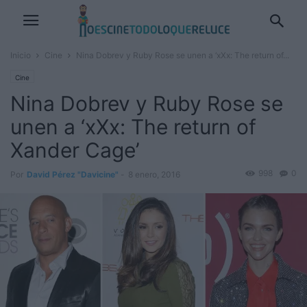
Inicio
Cine
Nina Dobrev y Ruby Rose se unen a ‘xXx: The return of...
Cine
Nina Dobrev y Ruby Rose se
unen a ‘xXx: The return of
Xander Cage’
998
0
Por
David Pérez "Davicine"
-
8 enero, 2016