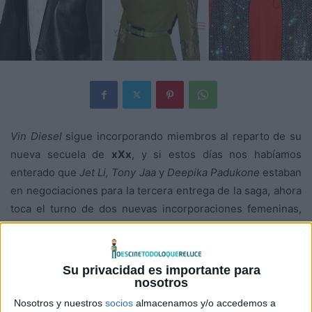
Vin Diesel
sigue incorporando miembros al reparto de su
nueva secuela de
xXx
, y si estos días nos habíamos
enterado que
Jet Li, Tony Jaa
y
Deepika Padukone
estaban
en negociaciones para la tercera entrega de la saga, ahora
toca el turno de dos nuevas incorporaciones femeninas,
pues
Nina Dobrev
(
Crónicas vampíricas
) y
Ruby Rose
(
Orange is the new black
) se unen a
xXx: The return of
Xander Cage
.
Su privacidad es importante para
nosotros
Nosotros y nuestros
socios
almacenamos y/o accedemos a