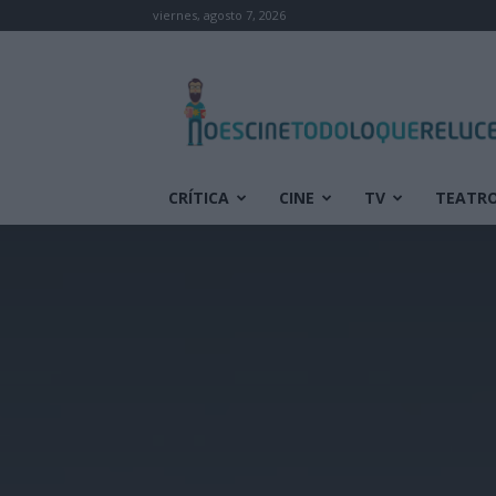
viernes, agosto 7, 2026
No
es
cine
todo
lo
que
CRÍTICA
CINE
TV
TEATR
reluce