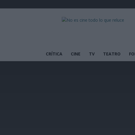
No
es
cine
todo
lo
que
CRÍTICA
CINE
TV
TEATRO
FO
reluce