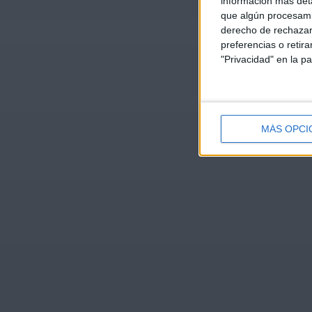
información más deta
que algún procesami
derecho de rechazar 
preferencias o retir
"Privacidad" en la pa
MÁS OPCI