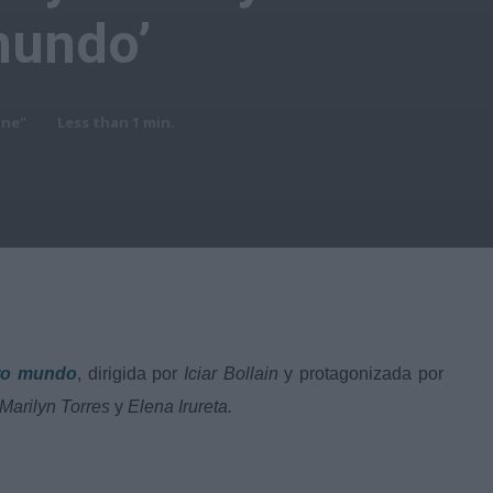
mundo’
ine"
Less than 1
min.
tro mundo
, dirigida por
Iciar Bollain
y protagonizada por
Marilyn Torres
y
Elena Irureta.