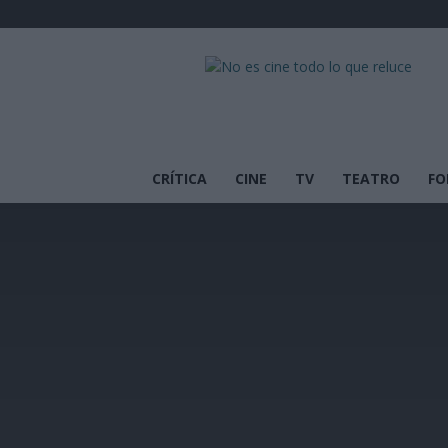
No
es
cine
todo
lo
que
CRÍTICA
CINE
TV
TEATRO
FO
reluce