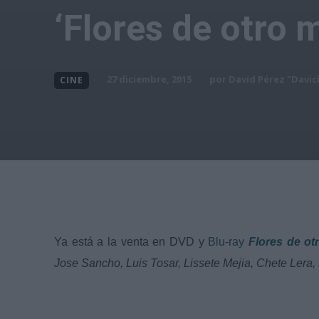
‘Flores de otro 
por
David Pérez "Davic
27 diciembre, 2015
CINE
Ya está a la venta en DVD y
Blu-ray
Flores de o
Jose Sancho, Luis Tosar, Lissete Mejia, Chete Lera, 