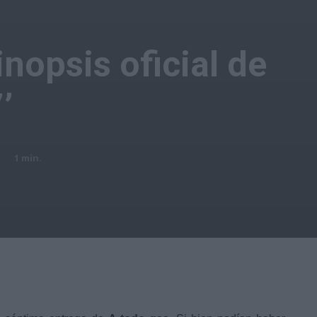
sinopsis oficial de
’
1
min.