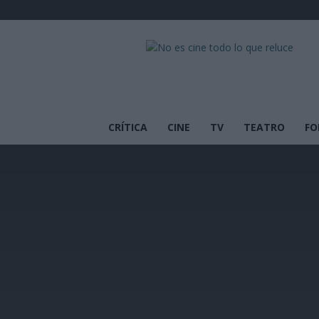
No
es
cine
todo
lo
que
CRÍTICA
CINE
TV
TEATRO
FO
reluce