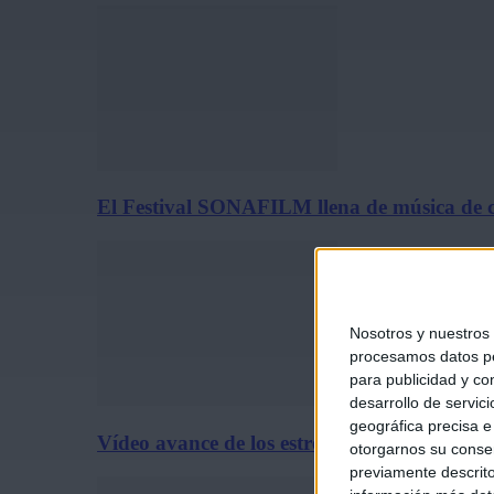
El Festival SONAFILM llena de música de c
Nosotros y nuestros
procesamos datos per
para publicidad y co
desarrollo de servici
geográfica precisa e 
Vídeo avance de los estrenos de cine del 31 
otorgarnos su conse
previamente descrito