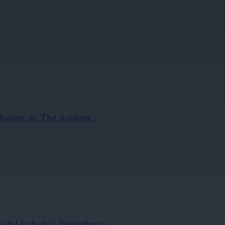
ockbuster de The Asylum…
 del kabuki’: Disciplina y…