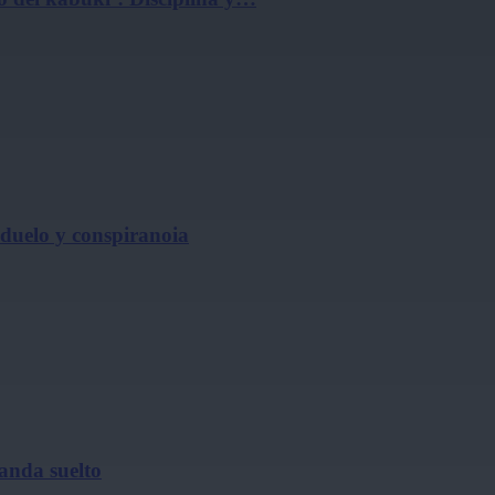
, duelo y conspiranoia
 anda suelto