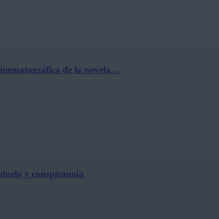
cinematográfica de la novela…
, duelo y conspiranoia