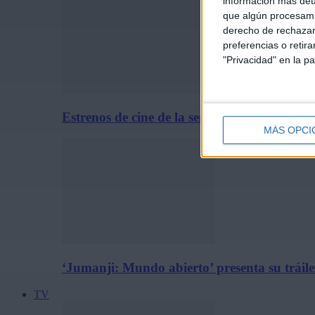
información más deta
que algún procesami
derecho de rechazar 
preferencias o retir
"Privacidad" en la pa
Estrenos de cine de la semana: 31 de julio d
MÁS OPCI
‘Jumanji: Mundo abierto’ presenta su tráiler
TV