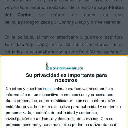
Verbinski,
el equipo realizador de la exitosa saga
Piratas
del Caribe
, se reúnen de nuevo en esta
película protagonizada por
Johnny Depp
y
Armie Hammer.
En la película, el nativo americano y guerrero espiritual
Toro (
Johnny Depp
) narra las historias -nunca antes
contadas- que transformaron a John Reid (
Armie Hammer
),
un hombre de ley, en toda una leyenda de la justicia. Así, la
audiencia es transportada en un épico viaje con sorpresas
e ironías, mientras los dos inverosímiles héroes aprenden
Su privacidad es importante para
nosotros
a trabajar juntos y a luchar contra la codicia y la corrupción.
La película incluye en sus formatos
DVD
y
Blu-ray
tomas
Nosotros y nuestros
socios
almacenamos y/o accedemos a
información en un dispositivo, como cookies, y procesamos
falsas y escenas eliminadas como «Tormenta de
datos personales, como identificadores únicos e información
langostas» o «Los grandes guerreros deben adaptarse».
estándar enviada por un dispositivo para publicidad y contenido
Además, la edición Blu-ray incluye contenidos exclusivos
personalizado, medición de publicidad y contenido,
con varios vídeos como «Viaje al Oeste de Armie»,
investigación de audiencia y desarrollo de servicios.
Con su
permiso, nosotros y nuestros socios podemos utilizar datos de
«Convertirse en vaquero» o «En las vías del Llanero