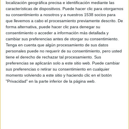
localización geográfica precisa e identificación mediante las
Solitario». La edición especial en caja metálica se compone
características de dispositivos. Puede hacer clic para otorgarnos
de un Blu-ray e incluye un diseño sorprendente.
su consentimiento a nosotros y a nuestros 1538 socios para
que llevemos a cabo el procesamiento previamente descrito. De
forma alternativa, puede hacer clic para denegar su
Contenidos extra DVD
consentimiento o acceder a información más detallada y
·
cambiar sus preferencias antes de otorgar su consentimiento.
Escenas
Tenga en cuenta que algún procesamiento de sus datos
eliminadas
personales puede no requerir de su consentimiento, pero usted
tiene el derecho de rechazar tal procesamiento. Sus
o Tormenta de langostas
preferencias se aplicarán solo a este sitio web. Puede cambiar
o Los grandes guerreros deben adaptarse
sus preferencias o retirar su consentimiento en cualquier
·
momento volviendo a este sitio y haciendo clic en el botón
Tomas
"Privacidad" en la parte inferior de la página web.
falsas
Características especiales DVD
·
Características técnicas
o Tipo de formato: 16×9
o Aspecto ratio: 2.40:1