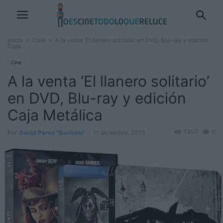
Inicio
Cine
A la venta ‘El llanero solitario’ en DVD, Blu-ray y edición
Caja...
Cine
A la venta ‘El llanero solitario’
en DVD, Blu-ray y edición
Caja Metálica
1307
0
Por
David Pérez "Davicine"
-
11 diciembre, 2013