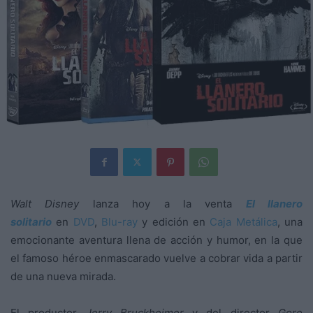
Walt Disney
lanza hoy a la venta
El llanero
solitario
en
DVD
,
Blu-ray
y edición en
Caja Metálica
, una
emocionante aventura llena de acción y humor, en la que
el famoso héroe enmascarado vuelve a cobrar vida a partir
de una nueva mirada.
El productor
Jerry Bruckheimer
y del director
Gore