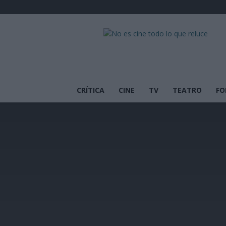
No
es
cine
todo
lo
que
CRÍTICA
CINE
TV
TEATRO
FO
reluce