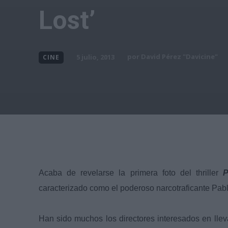
Lost’
por
David Pérez "Davicine"
5 julio, 2013
CINE
Acaba de revelarse la primera foto del thriller
P
caracterizado como el poderoso narcotraficante Pab
Han sido muchos los directores interesados en llevar