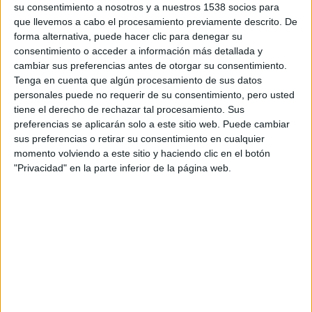
utilizados durante el rodaje de la película, que se prevé sea el éxito
su consentimiento a nosotros y a nuestros 1538 socios para
cinematográfico del verano.
que llevemos a cabo el procesamiento previamente descrito. De
forma alternativa, puede hacer clic para denegar su
Desde el jueves 30 de mayo y hasta el domingo 2 de junio, y como
consentimiento o acceder a información más detallada y
parte del tour mundial promocional de la película, todos aquellos
admiradores de las aventuras de este superhéroe podrán ver en
cambiar sus preferencias antes de otorgar su consentimiento.
exclusiva el vestuario original del Hombre de Acero, Lois Lane y
Tenga en cuenta que algún procesamiento de sus datos
Clark Kent utilizado para el rodaje de esta película dirigida por
personales puede no requerir de su consentimiento, pero usted
Zack Snyder.
tiene el derecho de rechazar tal procesamiento. Sus
preferencias se aplicarán solo a este sitio web. Puede cambiar
La exposición está ubicada en la entrada a la atracción de Superman,
sus preferencias o retirar su consentimiento en cualquier
en la DC Super Heroes World, la zona dedicada a los superhéroes
de
Parque Warner Madrid
. Y más exactamente, en el interior de la
momento volviendo a este sitio y haciendo clic en el botón
recreación de la redacción del Daily Planet, el popular periódico en
"Privacidad" en la parte inferior de la página web.
el que trabajaba Clark Kent.
La exhibición está formada por el vestuario que
Henry Cavill
y
Amy
Adams
utilizaron para encarnar a Clark Kent/ Superman y Lois
Lane, respectivamente. Todos los trajes están realizados por
múltiples diseñadores galardonados en la
Academy James Acheson
(
Restauración
y
Spider-Man
) y
Michael Wilkinson
(
La Saga
Crepúsculo: Amanecer – Parte 1 y 2
,
Watchmen
,
300
). Y este fin
de semana, los visitantes de Parque Warner Madrid tendrán la
oportunidad de verlo en exclusiva.
El Hombre de Acero
nos cuenta como un niño descubre que posee
poderes extraordinarios y que no pertenece a este planeta. En su