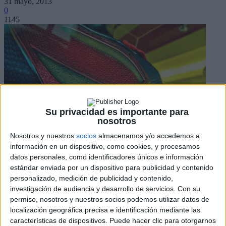
31 mayo, 2013
0
1145
Su privacidad es importante para
nosotros
Nosotros y nuestros
socios
almacenamos y/o accedemos a
información en un dispositivo, como cookies, y procesamos
datos personales, como identificadores únicos e información
Facebook
estándar enviada por un dispositivo para publicidad y contenido
X
personalizado, medición de publicidad y contenido,
Pinterest
investigación de audiencia y desarrollo de servicios.
Con su
WhatsApp
permiso, nosotros y nuestros socios podemos utilizar datos de
A menos de un mes de que se estrene
El Hombre de Acero
,
Parque
localización geográfica precisa e identificación mediante las
Warner Madrid
organiza una exposición con los trajes originales
características de dispositivos. Puede hacer clic para otorgarnos