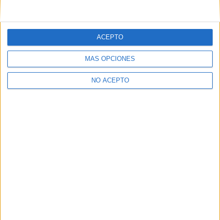
ACEPTO
MÁS OPCIONES
NO ACEPTO
Entrevista a Anthony Marciano: «Mi sueño no tiene
nada que ver...
Santiago Varela Antúnez
-
7 agosto, 2026