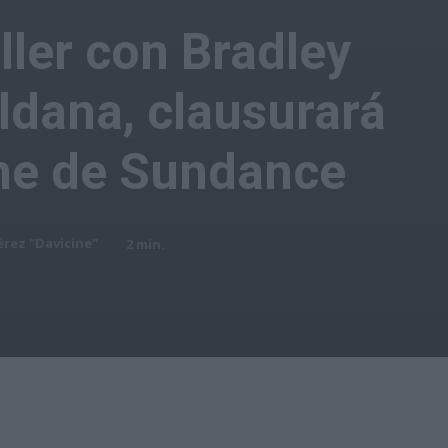
iller con Bradley
ldana, clausurará
ine de Sundance
érez "Davicine"
2
min.