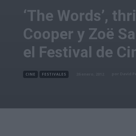
‘The Words’, thr
Cooper y Zoë Sa
el Festival de C
por
David P
26 enero, 2012
CINE
FESTIVALES