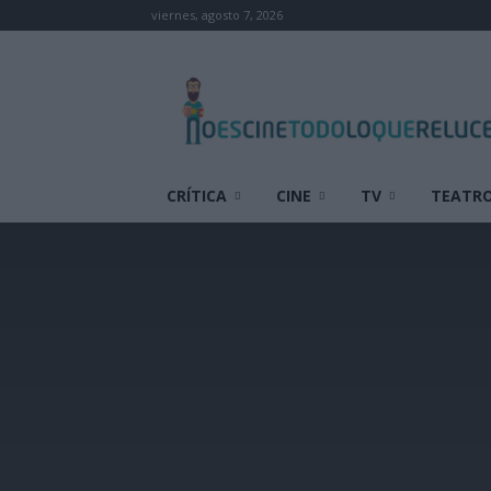
viernes, agosto 7, 2026
No
es
cine
todo
lo
que
CRÍTICA
CINE
TV
TEATR
reluce