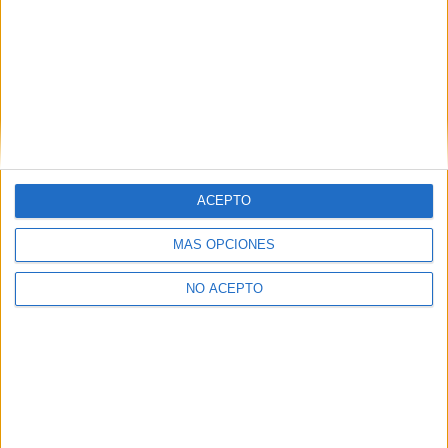
Ganadora del fantástico
(Finalizado) Concurso
premio de ‘Cowboys &
‘Aviones’: Camisetas y
Aliens’
relojes de la película
15 febrero, 2012
2 diciembre, 2013
En «Cine»
En «Cine»
ACEPTO
MÁS OPCIONES
NO ACEPTO
Ya disponible ‘Cowboys &
Aliens’ en Combo Blu-Ray y
Edición Metálica
18 enero, 2012
En «Cine»