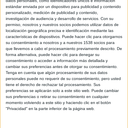
datos personales, como identificadores únicos e información
completamente nuevo que llevará al público al salvaje
estándar enviada por un dispositivo para publicidad y contenido
Oeste, en donde un vaquero solitario encabeza una
personalizado, medición de publicidad y contenido,
investigación de audiencia y desarrollo de servicios.
Con su
revuelta contra un terror que no es de este mundo.
permiso, nosotros y nuestros socios podemos utilizar datos de
localización geográfica precisa e identificación mediante las
1873. Territorio de Arizona. Un desconocido (
Craig
) sin
características de dispositivos. Puede hacer clic para otorgarnos
recuerdos de su pasado tropieza en el desierto con la
su consentimiento a nosotros y a nuestros 1538 socios para
que llevemos a cabo el procesamiento previamente descrito. De
hosca villa de Absolution. La única pista de su historia es
forma alternativa, puede hacer clic para denegar su
un misterioso grillete sujeto en una de sus muñecas. Lo
consentimiento o acceder a información más detallada y
que descubre es que la gente de Absolution no recibe con
cambiar sus preferencias antes de otorgar su consentimiento.
agrado a los forasteros, y nadie se mueve por sus calles
Tenga en cuenta que algún procesamiento de sus datos
personales puede no requerir de su consentimiento, pero usted
sin que se lo ordene el autoritario coronel Dolarhyde
tiene el derecho de rechazar tal procesamiento. Sus
(
Ford
). Es un pueblo que vive en el terror.
preferencias se aplicarán solo a este sitio web. Puede cambiar
Pero Absolution está a punto de experimentar un terror
sus preferencias o retirar su consentimiento en cualquier
que apenas puede comprender al ser atacado el pueblo
momento volviendo a este sitio y haciendo clic en el botón
"Privacidad" en la parte inferior de la página web.
por unos seres malvados del espacio. Descendiendo
estrepitosamente a una velocidad asombrosa y con unas
luces cegadoras para abducir uno a uno a los indefensos