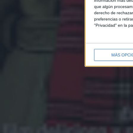
información más deta
que algún procesami
derecho de rechazar 
preferencias o retir
"Privacidad" en la pa
MÁS OPCI