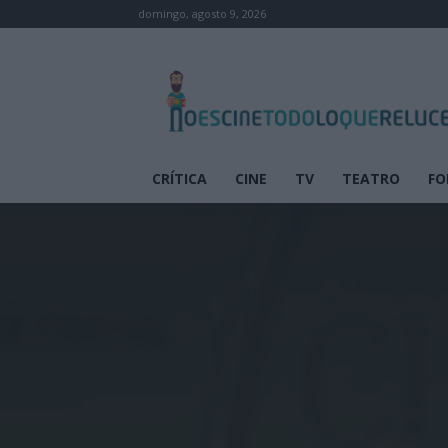
domingo, agosto 9, 2026
No
es
cine
todo
lo
que
CRÍTICA
CINE
TV
TEATRO
FO
reluce