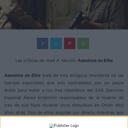
Las críticas de
José A. Murillo
:
Asesinos de Elite
Asesinos de Elite
trata de tres antiguos miembros de las
fuerzas especiales que son contratados por un jeque
árabe para matar a los tres miembros del SAS (Servicio
Especial Aéreo británico) responsables de la muerte de
tres de sus hijos durante unos disturbios en Omán diez
años atrás. Dos de ellos aceptan por dinero, mientras que
el tercero (
Jason Statham
) lo hace para salvar la vida de un
amigo. Pero llevar a cabo tan peligrosa misión no será