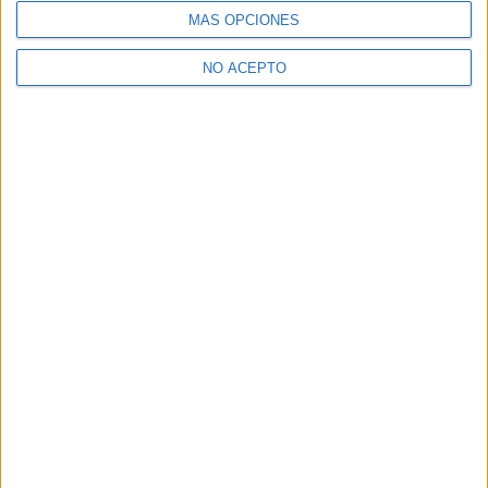
7 julio, 2010
MÁS OPCIONES
En «Cine»
NO ACEPTO
Descubre más desde No es cine todo
lo que reluce
Suscríbete y recibe las últimas entradas en tu correo
electrónico.
Escribe tu correo electrónico…
Suscribirse
ETIQUETAS
Emon