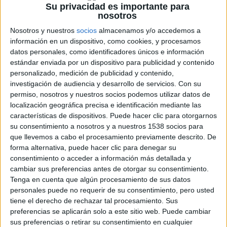
Su privacidad es importante para
nada fácil, pues además de ser profesionales, están
nosotros
protegidos por una organización formada por antiguos
Nosotros y nuestros
socios
almacenamos y/o accedemos a
miembros del SAS.
información en un dispositivo, como cookies, y procesamos
datos personales, como identificadores únicos e información
estándar enviada por un dispositivo para publicidad y contenido
Gary McKendry
, realizador del corto
Everything in This
personalizado, medición de publicidad y contenido,
Country Must
por el que fue nominado al
Oscar
en el año
investigación de audiencia y desarrollo de servicios.
Con su
2005, se estrena con este largometraje, y con un buen
permiso, nosotros y nuestros socios podemos utilizar datos de
resultado. El filme transcurre sin descanso, con una trama
localización geográfica precisa e identificación mediante las
características de dispositivos. Puede hacer clic para otorgarnos
muy elaborada y contada con seriedad, nada que ver a lo
su consentimiento a nosotros y a nuestros 1538 socios para
que nos tiene acostumbrados
Jason Statham
, aunque en
que llevemos a cabo el procesamiento previamente descrito. De
algún momento no falte algo trepidante para lucimiento del
forma alternativa, puede hacer clic para denegar su
actor. La película nos cuenta una historia aparentemente
consentimiento o acceder a información más detallada y
cambiar sus preferencias antes de otorgar su consentimiento.
basada en hechos reales, permitiéndose alguna que otra
Tenga en cuenta que algún procesamiento de sus datos
licencia, con el único objetivo de hacerla más entretenida.
personales puede no requerir de su consentimiento, pero usted
tiene el derecho de rechazar tal procesamiento. Sus
La fotografía característica de las películas de los años 70,
preferencias se aplicarán solo a este sitio web. Puede cambiar
sus preferencias o retirar su consentimiento en cualquier
como
Munich
o la últimamente vista
La Deuda
, nos