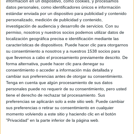
información en un dispositivo, como cookies, y procesamos
desconoce por el momento el destino. Poco a poco el
datos personales, como identificadores únicos e información
cortometraje nos desvela que ambos van al médico para
estándar enviada por un dispositivo para publicidad y contenido
personalizado, medición de publicidad y contenido,
conocer el diagnóstico de la madre, enferma, a la consulta.
investigación de audiencia y desarrollo de servicios.
Con su
Allí, el niño se escapa alegremente hasta la habitación en
permiso, nosotros y nuestros socios podemos utilizar datos de
la que está ella. Allí, no desvelaré el método, se consuma
localización geográfica precisa e identificación mediante las
el chantaje emocional con el que el director
Tudor Giurgu
características de dispositivos. Puede hacer clic para otorgarnos
su consentimiento a nosotros y a nuestros 1538 socios para
cierra una obra que hace bastante ya ha atajado cualquier
que llevemos a cabo el procesamiento previamente descrito. De
amago de sorpresa.
forma alternativa, puede hacer clic para denegar su
Sin ver las demás obras de la
Sección Oficial
no estoy
consentimiento o acceder a información más detallada y
capacitado para decir si esta película es el
Mejor
cambiar sus preferencias antes de otorgar su consentimiento.
Cortometraje Europeo
presentado a la
Seminci
(así lo
Tenga en cuenta que algún procesamiento de sus datos
personales puede no requerir de su consentimiento, pero usted
acredita el palmarés), pero desde luego que el concepto
tiene el derecho de rechazar tal procesamiento. Sus
que desarrolla el título no termina de tener una
preferencias se aplicarán solo a este sitio web. Puede cambiar
correspondencia en la acción, se agota en lo explícito ante
sus preferencias o retirar su consentimiento en cualquier
la cámara y se lo juega a una última carta decepcionante.
momento volviendo a este sitio y haciendo clic en el botón
"Privacidad" en la parte inferior de la página web.
Me gusta decir que a la temperatura adecuada arde hasta
el amianto. En este caso, el espectador agradece una