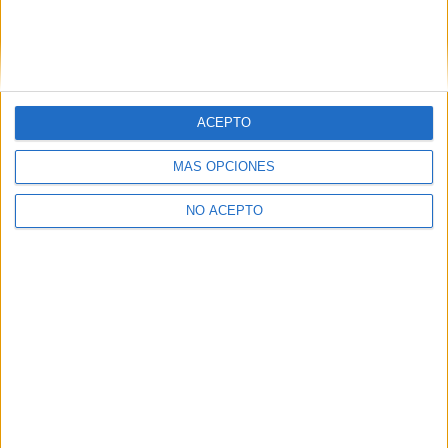
Escribe tu correo electrónico…
Suscribirse
ETIQUETAS
Cine en Corto
Seminci
Valladolid
ACEPTO
MÁS OPCIONES
NO ACEPTO
Artículo anterior
Artículo siguiente
John Lasseter recibirá su
Taquilla USA: ‘El gato con
estrella en el Paseo de la
botas’ entra pisando fuerte
Fama de Beverly Hills