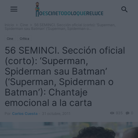
Inicio
Cine
56 SEMINCI. Sección oficial (corto): ‘Superman,
Spiderman sau Batman’ (‘Superman, Spiderman o...
Cine
Crítica
56 SEMINCI. Sección oficial
(corto): ‘Superman,
Spiderman sau Batman’
(‘Superman, Spiderman o
Batman’): Chantaje
emocional a la carta
935
0
Por
Carlos Cuesta
-
31 octubre, 2011