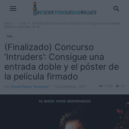
Inicio
Cine
(Finalizado) Concurso ‘Intruders’: Consigue una entrada
doble y el póster de la...
Cine
(Finalizado) Concurso
‘Intruders’: Consigue una
entrada doble y el póster de
la película firmado
1340
10
Por
David Pérez "Davicine"
-
19 septiembre, 2011