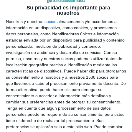
intruso sin rostro que domina sus pesadillas sin que Luisa,
Su privacidad es importante para
su madre, pueda evitarlo. Mia, una niña londinense de
nosotros
doce años en plena transición al mundo adulto, lee a sus
Nosotros y nuestros
socios
almacenamos y/o accedemos a
compañeros el misterioso cuento de Carahueca, un
información en un dispositivo, como cookies, y procesamos
datos personales, como identificadores únicos e información
monstruo obsesionado con los niños. Ese mismo día, John
estándar enviada por un dispositivo para publicidad y contenido
Farrow, su padre, sufre un accidente en el rascacielos en
personalizado, medición de publicidad y contenido,
construcción donde trabaja. Las vidas de las dos familias,
investigación de audiencia y desarrollo de servicios.
Con su
separadas por miles de kilómetros, darán un vuelco: los
permiso, nosotros y nuestros socios podemos utilizar datos de
localización geográfica precisa e identificación mediante las
intrusos ya están en sus casa, y no van a irse sin aquello
características de dispositivos. Puede hacer clic para otorgarnos
que quieren arrebatar desesperadamente a los niños.
su consentimiento a nosotros y a nuestros 1538 socios para
que llevemos a cabo el procesamiento previamente descrito. De
Este thriller sobrenatural completa su reparto con
Carice
forma alternativa, puede hacer clic para denegar su
consentimiento o acceder a información más detallada y
Van Houten, Ella Purnell, Izan Corchero
y
Kerry Fox.
cambiar sus preferencias antes de otorgar su consentimiento.
Nicolás Casariego
, guionista y escritor (finalista del premio
Tenga en cuenta que algún procesamiento de sus datos
Nadal con su novela
Cazadores de luz
), y
Jaime Marques
,
personales puede no requerir de su consentimiento, pero usted
guionista y director (
Ladrones
), firman el guión de la que
tiene el derecho de rechazar tal procesamiento. Sus
preferencias se aplicarán solo a este sitio web. Puede cambiar
es la tercera película de
Fresnadillo
.