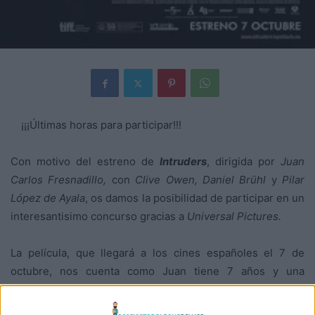
¡¡¡Últimas horas para participar!!!
Con motivo del estreno de
Intruders
, dirigida por
Juan
Carlos Fresnadillo,
con
Clive Owen, Daniel Brühl
y
Pilar
López de Ayala
, os damos la posibilidad de participar en un
interesantisimo concurso gracias a
Universal Pictures.
La película, que llegará a los cines españoles el 7 de
octubre, nos cuenta como Juan tiene 7 años y una
imaginación desbordante. En su habitación de un barrio
humilde de Madrid, sufre los salvajes ataques de un