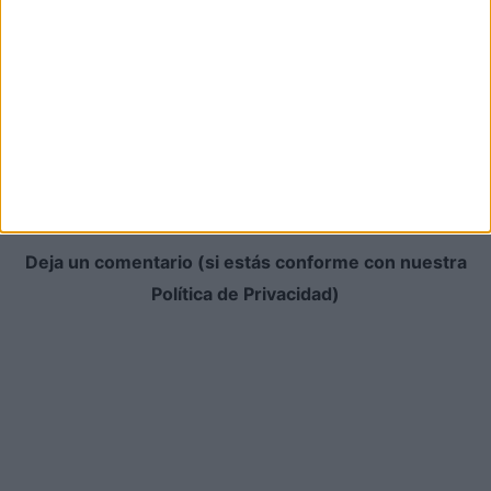
Noemí G
21 septiembre, 2011 En 17:35
Cuando vuelves a ver alguna película que rodaste en
el pasado, estás completamente satisfecho con el
resultado o cambiarías alguna cosa si pudieras? Por
cierto, te sabes los diálogos de memoria? esto es por
cotillear…
Respuesta
Deja un comentario (si estás conforme con nuestra
Política de Privacidad)