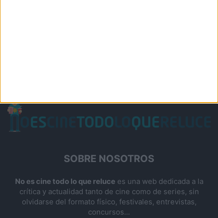
SOBRE NOSOTROS
No es cine todo lo que reluce
es una web dedicada a la
crítica y actualidad tanto de cine como de series, sin
olvidarse del formato físico, festivales, entrevistas,
concursos...