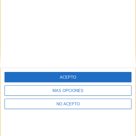
Artículo anterior
Artículo siguiente
Nuevo póster, tráiler y fotos
Tráiler de ‘Carnage’, con
de ‘Johnny English Reborn’
Jodie Foster y Kate Winslet
ACEPTO
MÁS OPCIONES
NO ACEPTO
Oscar M.