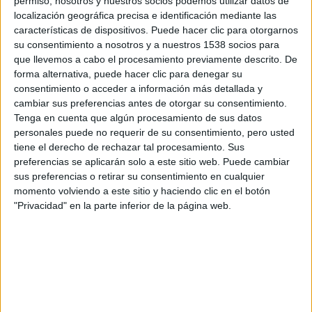
permiso, nosotros y nuestros socios podemos utilizar datos de
localización geográfica precisa e identificación mediante las
características de dispositivos. Puede hacer clic para otorgarnos
su consentimiento a nosotros y a nuestros 1538 socios para
que llevemos a cabo el procesamiento previamente descrito. De
forma alternativa, puede hacer clic para denegar su
consentimiento o acceder a información más detallada y
cambiar sus preferencias antes de otorgar su consentimiento.
Tenga en cuenta que algún procesamiento de sus datos
Tal y cómo adelantó el propio
Sam Worthington
en una
personales puede no requerir de su consentimiento, pero usted
tiene el derecho de rechazar tal procesamiento. Sus
entrevista reciente, continúa con su imparable carrera
preferencias se aplicarán solo a este sitio web. Puede cambiar
cinematográfica y corre peligro de saturar el mercado y
sus preferencias o retirar su consentimiento en cualquier
tener una película en cartel casi cada mes.
momento volviendo a este sitio y haciendo clic en el botón
"Privacidad" en la parte inferior de la página web.
En esta ocasión le toca el turno a
Texas killing Fields
o,
según el póster,
The fields
, un drama en el que
Sam Worthington
comparte protagonismo con
Jeffrey
Dean Morgan
(
Watchmen
) y
Chloe Grace Moretz
(
Kick-
Ass
).