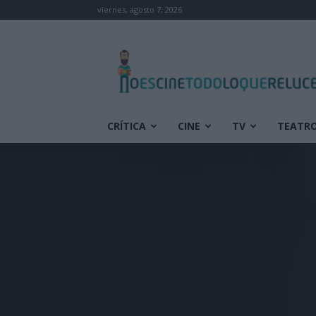
viernes, agosto 7, 2026
No
es
cine
todo
lo
que
CRÍTICA
CINE
TV
TEATR
reluce