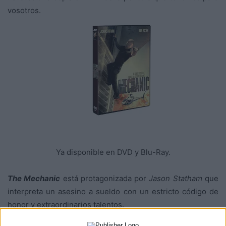
vosotros.
Ya disponible en DVD y Blu-Ray.
The Mechanic
está protagonizada por
Jason Statham
que
interpreta un asesino a sueldo con un estricto código de
honor y extraordinarios talentos.