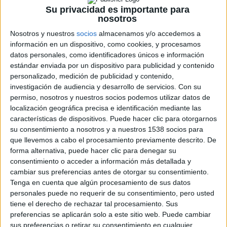
Arthur Bishop es un asesino a sueldo con un estricto
Su privacidad es importante para
código de honor y extraordinarios talentos. Cuando el
nosotros
Gobierno de Estados Unidos le contrata para que elimine a
Nosotros y nuestros
socios
almacenamos y/o accedemos a
un espía renegado o a un empresario corrupto, pueden
información en un dispositivo, como cookies, y procesamos
datos personales, como identificadores únicos e información
dormir tranquilos sabiendo que la muerte parecerá un
estándar enviada por un dispositivo para publicidad y contenido
trágico accidente o producida por causas naturales. Bishop
personalizado, medición de publicidad y contenido,
estudia su objetivo antes de eliminarlo para asegurarse de
investigación de audiencia y desarrollo de servicios.
Con su
evitar incidentes internacionales y contener cualquier
permiso, nosotros y nuestros socios podemos utilizar datos de
localización geográfica precisa e identificación mediante las
posible escándalo. Llega un momento en el que Bishop
características de dispositivos. Puede hacer clic para otorgarnos
decide poner fin a su carrera y retirarse a vivir de los
su consentimiento a nosotros y a nuestros 1538 socios para
considerables fondos que ha acumulado durante su
que llevemos a cabo el procesamiento previamente descrito. De
carrera. Por desgracia para él, el destino tiene otros
forma alternativa, puede hacer clic para denegar su
consentimiento o acceder a información más detallada y
planes entre los cuales se verá en la obligación de formar
cambiar sus preferencias antes de otorgar su consentimiento.
al joven Steve McKenna en el arte de matar.
Tenga en cuenta que algún procesamiento de sus datos
Para llevaros a casa
The Mechanic
en DVD tan sólo
personales puede no requerir de su consentimiento, pero usted
tendréis que respondernos a una sencilla pregunta antes
tiene el derecho de rechazar tal procesamiento. Sus
preferencias se aplicarán solo a este sitio web. Puede cambiar
del 7 de septiembre:
sus preferencias o retirar su consentimiento en cualquier