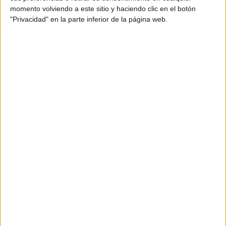
¿Cual es vuestra película de acción favorita de
Jason
momento volviendo a este sitio y haciendo clic en el botón
Statham
?
"Privacidad" en la parte inferior de la página web.
Las respuestas nos las tendréis que mandar por email a
info@noescinetodoloquereluce.es
, indicando el asunto
«CONCURSO MECHANIC», y adjuntando la respuesta con
vuestros datos de contacto (cualquiera para poder
ponernos en contacto con vosotros en caso de ganar) .
También podréis participar dejando vuestras respuestas
en nuestro muro de
Facebook
, iniciando la respuesta con
la frase «CONCURSO MECHANIC», indicando a
continuación vuestra respuesta.
La película llega a las tiendas en formato DVD y Blu-Ray, y
el DVD que os ofrecemos incluye el siguiente contenido
extra:
Tráilers Aurum.
Escenas eliminadas.
Herramientas del oficio: Dentro de la acción.