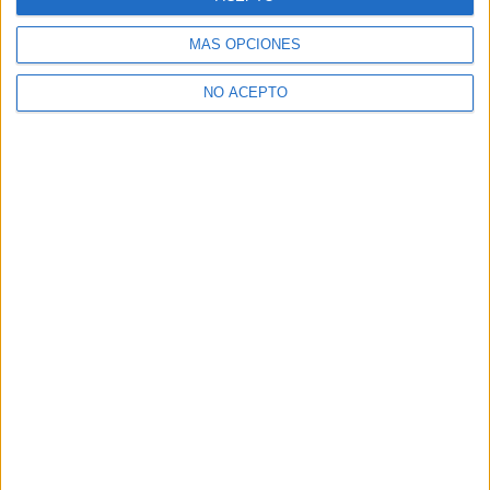
lo que reluce
MÁS OPCIONES
Suscríbete y recibe las últimas entradas en tu correo
electrónico.
NO ACEPTO
Escribe tu correo electrónico…
Suscribirse
ETIQUETAS
Aurum
Blu-Ray
Concursos de cine
Concursos propios
dvd
Artículo anterior
Artículo siguiente
Pósters españoles de
Repasamos la EXPO D23 de
personajes de ‘Los tres
Disney con todo lo el cine