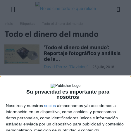
Inicio
Etiquetas
Todo el dinero del mundo
Todo el dinero del mundo
‘Todo el dinero del mundo’:
Reportaje fotográfico y análisis
de la...
David Pérez "Davicine"
-
25 julio, 2018
Crítica de ‘Todo el dinero del
mundo’: Ridley Scott para
Su privacidad es importante para
televisión
nosotros
Oscar M.
-
23 febrero, 2018
Nosotros y nuestros
socios
almacenamos y/o accedemos a
información en un dispositivo, como cookies, y procesamos
Vídeo avance y recomendaciones
datos personales, como identificadores únicos e información
de la semana: 23 de febrero de...
estándar enviada por un dispositivo para publicidad y contenido
Boris M.
-
23 febrero, 2018
personalizado, medición de publicidad y contenido,