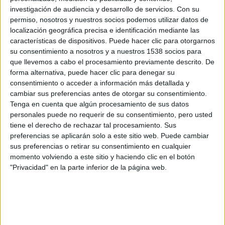
investigación de audiencia y desarrollo de servicios.
Con su
permiso, nosotros y nuestros socios podemos utilizar datos de
Estrenos de la semana: 23 de
localización geográfica precisa e identificación mediante las
febrero de 2018
características de dispositivos. Puede hacer clic para otorgarnos
su consentimiento a nosotros y a nuestros 1538 socios para
Boris M.
-
23 febrero, 2018
que llevemos a cabo el procesamiento previamente descrito. De
forma alternativa, puede hacer clic para denegar su
consentimiento o acceder a información más detallada y
Taquilla USA: Quiero jugar a un
cambiar sus preferencias antes de otorgar su consentimiento.
juego… en la jungla
Tenga en cuenta que algún procesamiento de sus datos
Boris M.
-
8 enero, 2018
personales puede no requerir de su consentimiento, pero usted
tiene el derecho de rechazar tal procesamiento. Sus
preferencias se aplicarán solo a este sitio web. Puede cambiar
Taquilla USA: Star Wars ha
sus preferencias o retirar su consentimiento en cualquier
acabado el año viejo y
momento volviendo a este sitio y haciendo clic en el botón
empezado...
"Privacidad" en la parte inferior de la página web.
Boris M.
-
1 enero, 2018
‘Todo el dinero del mundo’: Nuevo
póster tras la decisión de...