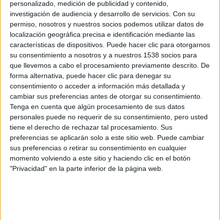
personalizado, medición de publicidad y contenido,
investigación de audiencia y desarrollo de servicios.
Con su
permiso, nosotros y nuestros socios podemos utilizar datos de
Helmut Newton: Perversión y
localización geográfica precisa e identificación mediante las
belleza
características de dispositivos. Puede hacer clic para otorgarnos
Boris M.
-
27 noviembre, 2020
su consentimiento a nosotros y a nuestros 1538 socios para
que llevemos a cabo el procesamiento previamente descrito. De
forma alternativa, puede hacer clic para denegar su
Hannah
consentimiento o acceder a información más detallada y
cambiar sus preferencias antes de otorgar su consentimiento.
Boris M.
-
18 mayo, 2018
Tenga en cuenta que algún procesamiento de sus datos
personales puede no requerir de su consentimiento, pero usted
tiene el derecho de rechazar tal procesamiento. Sus
preferencias se aplicarán solo a este sitio web. Puede cambiar
Gorrión rojo
sus preferencias o retirar su consentimiento en cualquier
Boris M.
-
2 marzo, 2018
momento volviendo a este sitio y haciendo clic en el botón
"Privacidad" en la parte inferior de la página web.
El sentido de un final
Boris M.
-
7 diciembre, 2017