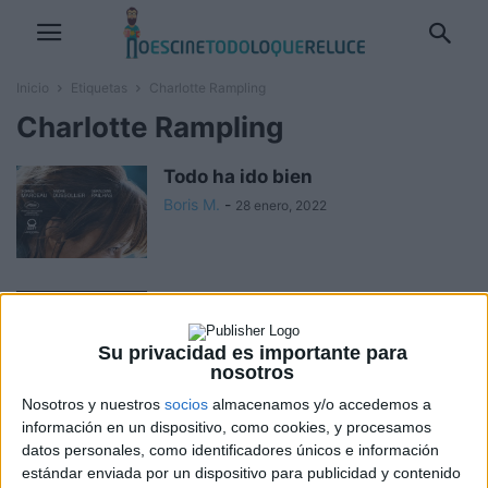
Inicio
Etiquetas
Charlotte Rampling
Charlotte Rampling
Todo ha ido bien
Boris M.
-
28 enero, 2022
Benedetta
Boris M.
-
1 octubre, 2021
Su privacidad es importante para
nosotros
Nosotros y nuestros
socios
almacenamos y/o accedemos a
Dune
información en un dispositivo, como cookies, y procesamos
datos personales, como identificadores únicos e información
Boris M.
-
17 septiembre, 2021
estándar enviada por un dispositivo para publicidad y contenido