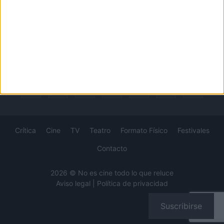
concursos...
Desde 2008 viviendo la pasión por el séptimo arte.
SÍGUENOS
Crítica
Cine
TV
Teatro
Formato Físico
Festivales
Contacto
2026 © No es cine todo lo que reluce
Aviso legal
|
Política de privacidad
Suscribirse