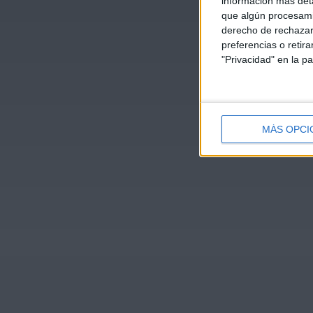
información más deta
que algún procesami
derecho de rechazar 
preferencias o retir
"Privacidad" en la pa
MÁS OPCI