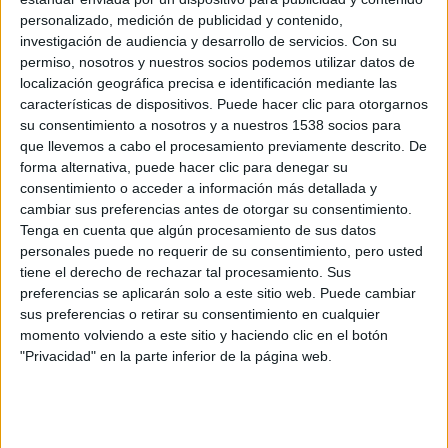
personalizado, medición de publicidad y contenido,
investigación de audiencia y desarrollo de servicios.
Con su
permiso, nosotros y nuestros socios podemos utilizar datos de
localización geográfica precisa e identificación mediante las
características de dispositivos. Puede hacer clic para otorgarnos
su consentimiento a nosotros y a nuestros 1538 socios para
que llevemos a cabo el procesamiento previamente descrito. De
forma alternativa, puede hacer clic para denegar su
consentimiento o acceder a información más detallada y
Clooney
interpreta a un facilitador profesional contratado
cambiar sus preferencias antes de otorgar su consentimiento.
Tenga en cuenta que algún procesamiento de sus datos
para encubrir un crimen de alto nivel. Pero cuando
personales puede no requerir de su consentimiento, pero usted
aparece un segundo facilitador (
Pitt
) y los dos “lobos
tiene el derecho de rechazar tal procesamiento. Sus
solitarios” se ven obligados a trabajar juntos, su noche se
preferencias se aplicarán solo a este sitio web. Puede cambiar
descontrola de un modo que ninguno de los dos esperaba.
sus preferencias o retirar su consentimiento en cualquier
momento volviendo a este sitio y haciendo clic en el botón
"Privacidad" en la parte inferior de la página web.
Completan el reparto de
Wolfs
Amy Ryan, Austin Abrams
y
Poorna Jagannathan.