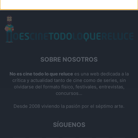
SOBRE NOSOTROS
No es cine todo lo que reluce
es una web dedicada a la
crítica y actualidad tanto de cine como de series, sin
olvidarse del formato físico, festivales, entrevistas,
concursos...
Desde 2008 viviendo la pasión por el séptimo arte.
SÍGUENOS