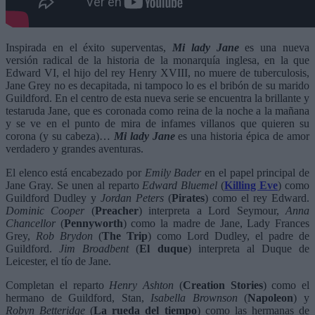
Inspirada en el éxito superventas,
Mi lady Jane
es una nueva
versión radical de la historia de la monarquía inglesa, en la que
Edward VI, el hijo del rey Henry XVIII, no muere de tuberculosis,
Jane Grey no es decapitada, ni tampoco lo es el bribón de su marido
Guildford. En el centro de esta nueva serie se encuentra la brillante y
testaruda Jane, que es coronada como reina de la noche a la mañana
y se ve en el punto de mira de infames villanos que quieren su
corona (y su cabeza)…
Mi lady Jane
es una historia épica de amor
verdadero y grandes aventuras.
El elenco está encabezado por
Emily Bader
en el papel principal de
Jane Gray. Se unen al reparto
Edward Bluemel
(
Killing Eve
) como
Guildford Dudley y
Jordan Peters
(
Pirates
) como el rey Edward.
Dominic Cooper
(
Preacher
) interpreta a Lord Seymour,
Anna
Chancellor
(
Pennyworth
) como la madre de Jane, Lady Frances
Grey,
Rob Brydon
(
The Trip
) como Lord Dudley, el padre de
Guildford.
Jim Broadbent
(
El duque
) interpreta al Duque de
Leicester, el tío de Jane.
Completan el reparto
Henry Ashton
(
Creation Stories
) como el
hermano de Guildford, Stan,
Isabella Brownson
(
Napoleon
) y
Robyn Betteridge
(
La rueda del tiempo
) como las hermanas de