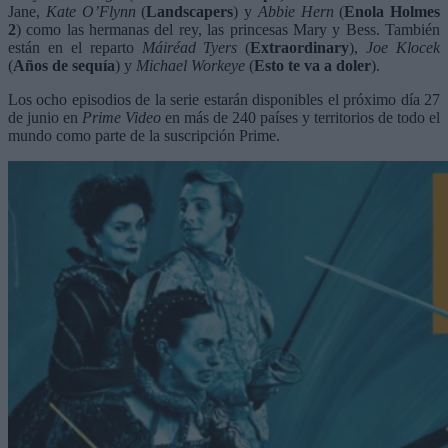
Jane,
Kate O’Flynn
(
Landscapers
) y
Abbie Hern
(
Enola Holmes
2
) como las hermanas del rey, las princesas Mary y Bess. También
están en el reparto
Máiréad Tyers
(
Extraordinary
),
Joe Klocek
(
Años de sequía
) y
Michael Workeye
(
Esto te va a doler
).
Los ocho episodios de la serie estarán disponibles el próximo día 27
de junio en
Prime Video
en más de 240 países y territorios de todo el
mundo como parte de la suscripción Prime.