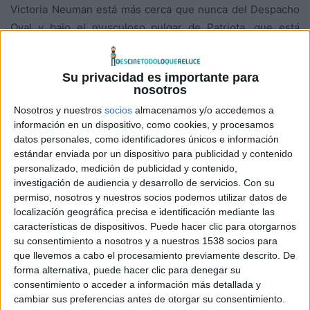
Victoria Neuman está más cerca que nunca del Despacho
Oval y bajo el musculoso pulgar de Patriota, que está
consolidando su poder. Carnicero, a quien solo le quedan
unos meses de vida, ha perdido al hijo de Becca y su
Su privacidad es importante para
trabajo como líder de The Boys. El resto del equipo está
nosotros
harto de sus mentiras. Con las apuestas más altas que
Nosotros y nuestros
socios
almacenamos y/o accedemos a
nunca, tienen que encontrar una manera de trabajar juntos
información en un dispositivo, como cookies, y procesamos
y salvar el mundo antes de que sea demasiado tarde.
datos personales, como identificadores únicos e información
estándar enviada por un dispositivo para publicidad y contenido
personalizado, medición de publicidad y contenido,
The Boys
está protagonizada por
Karl Urban
,
Jack Quaid
,
investigación de audiencia y desarrollo de servicios.
Con su
Antony Starr,
Erin Moriarty
,
Jessie T. Usher
,
Laz Alonso
,
permiso, nosotros y nuestros socios podemos utilizar datos de
Chace Crawford
,
Tomer Capone
,
Karen Fukuhara
,
Colby
localización geográfica precisa e identificación mediante las
Minifie
,
Claudia Doumit
y
Cameron Crovetti
. La cuarta
características de dispositivos. Puede hacer clic para otorgarnos
su consentimiento a nosotros y a nuestros 1538 socios para
temporada dará la bienvenida a
Susan Heyward
,
Valorie
que llevemos a cabo el procesamiento previamente descrito. De
Curry
y
Jeffrey Dean Morgan
.
forma alternativa, puede hacer clic para denegar su
consentimiento o acceder a información más detallada y
The Boys
está basada en el cómic superventas del New
cambiar sus preferencias antes de otorgar su consentimiento.