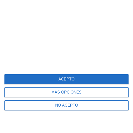
lo que reluce
Suscríbete y recibe las últimas entradas en tu correo
electrónico.
Escribe tu correo electrónico…
Suscribirse
ETIQUETAS
Prime Video
Series
The Boys
trailer
ACEPTO
MÁS OPCIONES
NO ACEPTO
Artículo anterior
Artículo siguiente
Tráiler oficial y fecha de
El tráiler de ‘Los Vigilantes’
estreno de ‘Borderlands’, de
nos muestra el legado de
Eli Roth
Shyamalan