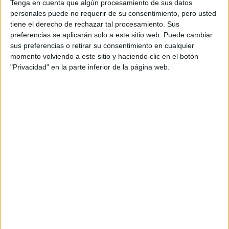
Tenga en cuenta que algún procesamiento de sus datos
York Times de
Garth Ennis
y
Darick Robertson
, que
personales puede no requerir de su consentimiento, pero usted
también son productores ejecutivos, y desarrollada por el
tiene el derecho de rechazar tal procesamiento. Sus
productor ejecutivo y showrunner
Eric Kripke
.
The Boys
preferencias se aplicarán solo a este sitio web. Puede cambiar
está producida por
Amazon Studios
y
Sony Pictures
sus preferencias o retirar su consentimiento en cualquier
Television Studios
.
momento volviendo a este sitio y haciendo clic en el botón
"Privacidad" en la parte inferior de la página web.